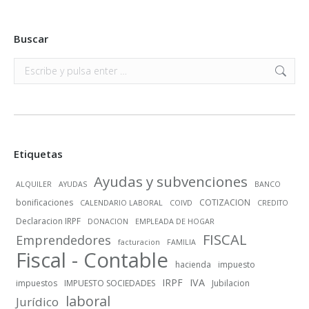
Buscar
Buscar:
Etiquetas
Ayudas y subvenciones
ALQUILER
AYUDAS
BANCO
bonificaciones
COTIZACION
CALENDARIO LABORAL
COIVD
CREDITO
Declaracion IRPF
DONACION
EMPLEADA DE HOGAR
FISCAL
Emprendedores
facturacion
FAMILIA
Fiscal - Contable
hacienda
impuesto
IRPF
IVA
impuestos
IMPUESTO SOCIEDADES
Jubilacion
laboral
Jurídico