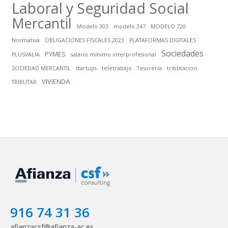
Laboral y Seguridad Social
Mercantil
Modelo 303
modelo 347
MODELO 720
Normativa
OBLIGACIONES FISCALES 2023
PLATAFORMAS DIGITALES
Sociedades
PYMES
PLUSVALIA
salario mínimo interprofesional
SOCIEDAD MERCANTIL
startups
teletrabajo
Tesoreria
tributacion
VIVIENDA
TRIBUTAR
916 74 31 36
afianzacsf@afianza-ac.es