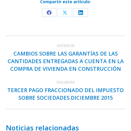
Compartir este artículo:
Share
Share
Share
on
on
on
Facebook
X
LinkedIn
Navegación
ANTERIOR
entre
CAMBIOS SOBRE LAS GARANTÍAS DE LAS
publicaciones
CANTIDADES ENTREGADAS A CUENTA EN LA
Publicación
COMPRA DE VIVIENDA EN CONSTRUCCIÓN
anterior:
SIGUIENTE
TERCER PAGO FRACCIONADO DEL IMPUESTO
Publicación
SOBRE SOCIEDADES.DICIEMBRE 2015
siguiente:
Noticias relacionadas