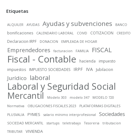
Etiquetas
Ayudas y subvenciones
ALQUILER
AYUDAS
BANCO
bonificaciones
COTIZACION
CALENDARIO LABORAL
COIVD
CREDITO
Declaracion IRPF
DONACION
EMPLEADA DE HOGAR
FISCAL
Emprendedores
facturacion
FAMILIA
Fiscal - Contable
hacienda
impuesto
IRPF
IVA
impuestos
IMPUESTO SOCIEDADES
Jubilacion
laboral
Jurídico
Laboral y Seguridad Social
Mercantil
Modelo 303
modelo 347
MODELO 720
Normativa
OBLIGACIONES FISCALES 2023
PLATAFORMAS DIGITALES
Sociedades
PYMES
PLUSVALIA
salario mínimo interprofesional
SOCIEDAD MERCANTIL
startups
teletrabajo
Tesoreria
tributacion
VIVIENDA
TRIBUTAR