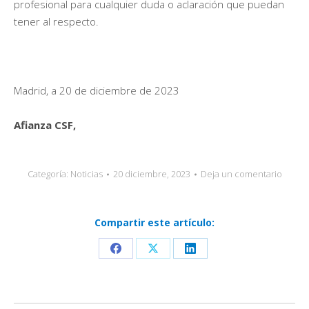
profesional para cualquier duda o aclaración que puedan
tener al respecto.
Madrid, a 20 de diciembre de 2023
Afianza CSF,
Categoría:
Noticias
20 diciembre, 2023
Deja un comentario
Compartir este artículo:
Share
Share
Share
on
on
on
Facebook
X
LinkedIn