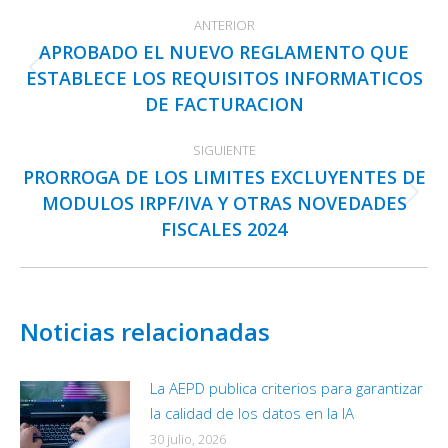
Navegación
ANTERIOR
entre
APROBADO EL NUEVO REGLAMENTO QUE
publicaciones
ESTABLECE LOS REQUISITOS INFORMATICOS
Publicación
DE FACTURACION
anterior:
SIGUIENTE
PRORROGA DE LOS LIMITES EXCLUYENTES DE
MODULOS IRPF/IVA Y OTRAS NOVEDADES
Publicación
FISCALES 2024
siguiente:
Noticias relacionadas
La AEPD publica criterios para garantizar
la calidad de los datos en la IA
30 julio, 2026