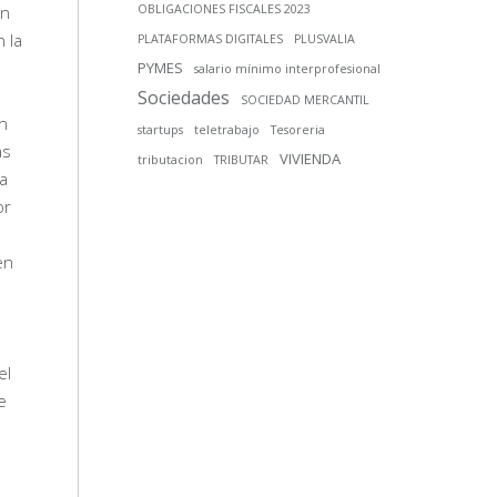
ón
OBLIGACIONES FISCALES 2023
 la
PLATAFORMAS DIGITALES
PLUSVALIA
PYMES
salario mínimo interprofesional
Sociedades
SOCIEDAD MERCANTIL
n
startups
teletrabajo
Tesoreria
as
VIVIENDA
tributacion
TRIBUTAR
 a
or
en
el
e