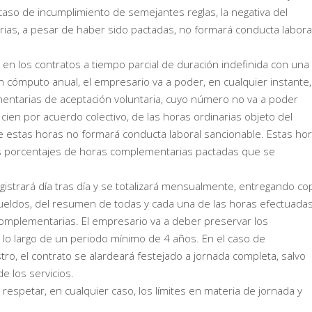
 caso de incumplimiento de semejantes reglas, la negativa del
rias, a pesar de haber sido pactadas, no formará conducta labora
en los contratos a tiempo parcial de duración indefinida con una
n cómputo anual, el empresario va a poder, en cualquier instante,
ementarias de aceptación voluntaria, cuyo número no va a poder
 cien por acuerdo colectivo, de las horas ordinarias objeto del
n de estas horas no formará conducta laboral sancionable. Estas ho
s porcentajes de horas complementarias pactadas que se
gistrará día tras día y se totalizará mensualmente, entregando co
sueldos, del resumen de todas y cada una de las horas efectuada
complementarias. El empresario va a deber preservar los
lo largo de un periodo mínimo de 4 años. En el caso de
tro, el contrato se alardeará festejado a jornada completa, salvo
e los servicios.
espetar, en cualquier caso, los límites en materia de jornada y