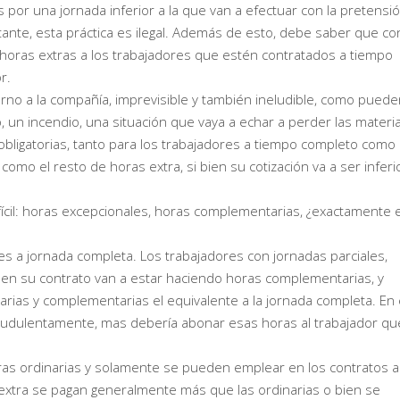
por una jornada inferior a la que van a efectuar con la pretensi
nte, esta práctica es ilegal. Además de esto, debe saber que con
e horas extras a los trabajadores que estén contratados a tiempo
r.
rno a la compañía, imprevisible y también ineludible, como puede
o, un incendio, una situación que vaya a echar a perder las materi
obligatorias, tanto para los trabajadores a tiempo completo como
omo el resto de horas extra, si bien su cotización va a ser inferi
ifícil: horas excepcionales, horas complementarias, ¿exactamente 
es a jornada completa. Los trabajadores con jornadas parciales,
en su contrato van a estar haciendo horas complementarias, y
narias y complementarias el equivalente a la jornada completa. En 
fraudulentamente, mas debería abonar esas horas al trabajador qu
as ordinarias y solamente se pueden emplear en los contratos a
s extra se pagan generalmente más que las ordinarias o bien se