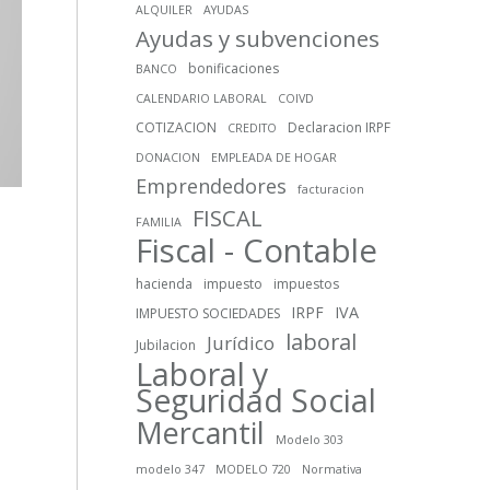
ALQUILER
AYUDAS
Ayudas y subvenciones
bonificaciones
BANCO
CALENDARIO LABORAL
COIVD
COTIZACION
Declaracion IRPF
CREDITO
DONACION
EMPLEADA DE HOGAR
Emprendedores
facturacion
FISCAL
FAMILIA
Fiscal - Contable
hacienda
impuesto
impuestos
IRPF
IVA
IMPUESTO SOCIEDADES
laboral
Jurídico
Jubilacion
Laboral y
Seguridad Social
Mercantil
Modelo 303
modelo 347
MODELO 720
Normativa