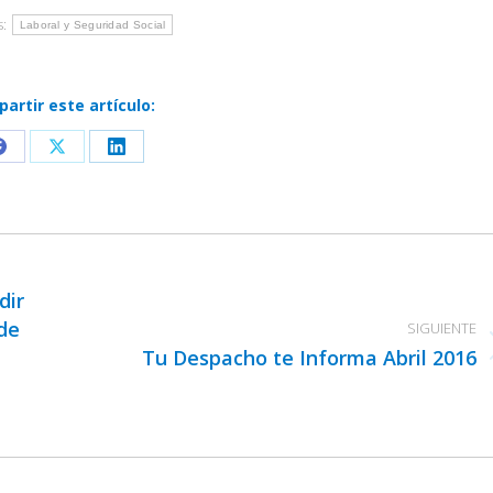
s:
Laboral y Seguridad Social
artir este artículo:
Share
Share
Share
on
on
on
Facebook
X
LinkedIn
dir
 de
SIGUIENTE
Tu Despacho te Informa Abril 2016
Publicación
siguiente: