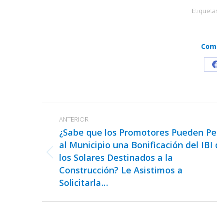
Etiqueta
Comp
Navegación
ANTERIOR
entre
¿Sabe que los Promotores Pueden Pe
publicaciones
al Municipio una Bonificación del IBI
los Solares Destinados a la
Publicación
Construcción? Le Asistimos a
anterior:
Solicitarla…