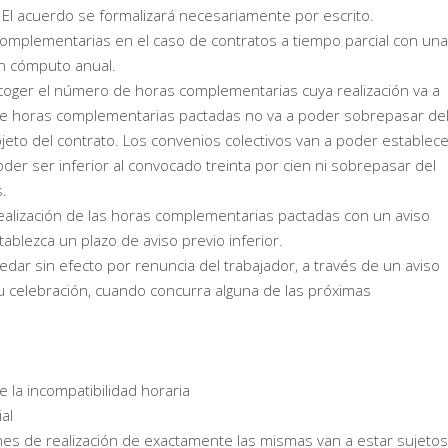
 El acuerdo se formalizará necesariamente por escrito.
complementarias en el caso de contratos a tiempo parcial con una
en cómputo anual.
oger el número de horas complementarias cuya realización va a
de horas complementarias pactadas no va a poder sobrepasar de
bjeto del contrato. Los convenios colectivos van a poder establec
der ser inferior al convocado treinta por cien ni sobrepasar del
s.
 realización de las horas complementarias pactadas con un aviso
blezca un plazo de aviso previo inferior.
ar sin efecto por renuncia del trabajador, a través de un aviso
u celebración, cuando concurra alguna de las próximas
 la incompatibilidad horaria
al
es de realización de exactamente las mismas van a estar sujetos