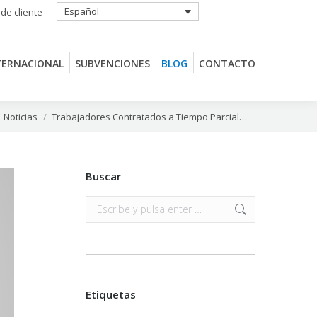
Español
 de cliente
TERNACIONAL
SUBVENCIONES
BLOG
CONTACTO
TERNACIONAL
SUBVENCIONES
BLOG
CONTACTO
uí:
Noticias
Trabajadores Contratados a Tiempo Parcial…
Buscar
Buscar:
Etiquetas