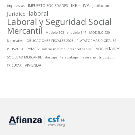
IRPF
IVA
impuestos
IMPUESTO SOCIEDADES
Jubilacion
laboral
Jurídico
Laboral y Seguridad Social
Mercantil
Modelo 303
modelo 347
MODELO 720
Normativa
OBLIGACIONES FISCALES 2023
PLATAFORMAS DIGITALES
Sociedades
PYMES
PLUSVALIA
salario mínimo interprofesional
SOCIEDAD MERCANTIL
startups
teletrabajo
Tesoreria
tributacion
VIVIENDA
TRIBUTAR