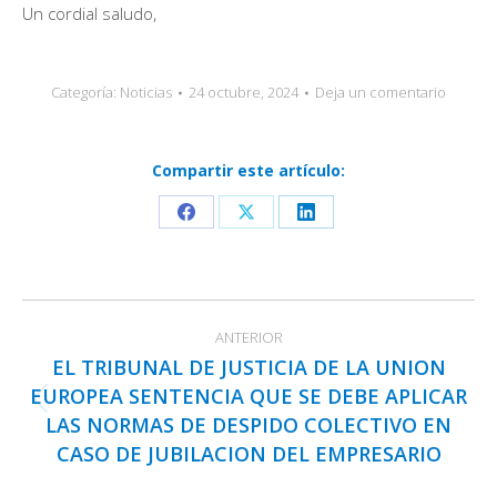
Un cordial saludo,
Categoría:
Noticias
24 octubre, 2024
Deja un comentario
Compartir este artículo:
Share
Share
Share
on
on
on
Facebook
X
LinkedIn
Navegación
ANTERIOR
entre
EL TRIBUNAL DE JUSTICIA DE LA UNION
publicaciones
EUROPEA SENTENCIA QUE SE DEBE APLICAR
Publicación
LAS NORMAS DE DESPIDO COLECTIVO EN
anterior:
CASO DE JUBILACION DEL EMPRESARIO