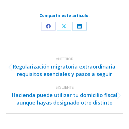
Compartir este artículo:
Share
Share
Share
on
on
on
Facebook
X
LinkedIn
Navegación
ANTERIOR
entre
Regularización migratoria extraordinaria:
publicaciones
Publicación
requisitos esenciales y pasos a seguir
anterior:
SIGUIENTE
Hacienda puede utilizar tu domicilio fiscal
Publicación
aunque hayas designado otro distinto
siguiente: