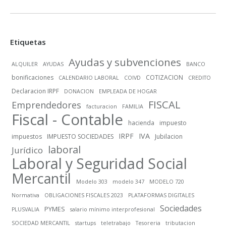
Etiquetas
Ayudas y subvenciones
ALQUILER
AYUDAS
BANCO
bonificaciones
COTIZACION
CALENDARIO LABORAL
COIVD
CREDITO
Declaracion IRPF
DONACION
EMPLEADA DE HOGAR
FISCAL
Emprendedores
facturacion
FAMILIA
Fiscal - Contable
hacienda
impuesto
IRPF
IVA
impuestos
IMPUESTO SOCIEDADES
Jubilacion
laboral
Jurídico
Laboral y Seguridad Social
Mercantil
Modelo 303
modelo 347
MODELO 720
Normativa
OBLIGACIONES FISCALES 2023
PLATAFORMAS DIGITALES
Sociedades
PYMES
PLUSVALIA
salario mínimo interprofesional
SOCIEDAD MERCANTIL
startups
teletrabajo
Tesoreria
tributacion