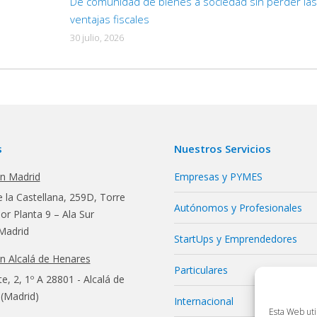
De comunidad de bienes a sociedad sin perder las
ventajas fiscales
30 julio, 2026
s
Nuestros Servicios
en Madrid
Empresas y PYMES
 la Castellana, 259D, Torre
Autónomos y Profesionales
r Planta 9 – Ala Sur
Madrid
StartUps y Emprendedores
en Alcalá de Henares
Particulares
te, 2, 1º A 28801 - Alcalá de
(Madrid)
Internacional
Esta Web uti