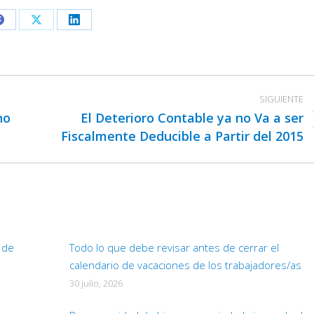
Share
Share
Share
on
on
on
Facebook
X
LinkedIn
SIGUIENTE
no
El Deterioro Contable ya no Va a ser
Publicación
Fiscalmente Deducible a Partir del 2015
siguiente:
d de
Todo lo que debe revisar antes de cerrar el
calendario de vacaciones de los trabajadores/as
30 julio, 2026