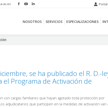
a-ac.es
Portal
Facebook
YouTube
Linkedin
NOSOTROS
SERVICIOS
ESPECIALIZACIONES
IN
page
page
page
opens
opens
opens
NOSOTROS
SERVICIOS
ESPECIALIZACIONES
IN
in
in
in
new
new
new
window
window
window
ción
iciembre, se ha publicado el R. D.-le
a el Programa de Activación de
n con cargas familiares que hayan agotado toda protección por
 adjudicatarios que participen en la medidas de activación van 