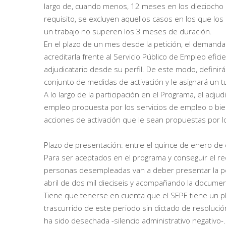
largo de, cuando menos, 12 meses en los dieciocho m
requisito, se excluyen aquellos casos en los que 
un trabajo no superen los 3 meses de duración.
En el plazo de un mes desde la petición, el demanda
acreditarla frente al Servicio Público de Empleo efic
adjudicatario desde su perfil. De este modo, definir
conjunto de medidas de activación y le asignará un tu
A lo largo de la participación en el Programa, el adj
empleo propuesta por los servicios de empleo o bi
acciones de activación que le sean propuestas por lo
Plazo de presentación: entre el quince de enero de do
Para ser aceptados en el programa y conseguir el 
personas desempleadas van a deber presentar la pet
abril de dos mil dieciseis y acompañando la document
Tiene que tenerse en cuenta que el SEPE tiene un pl
trascurrido de este periodo sin dictado de resolució
ha sido desechada -silencio administrativo negativo-