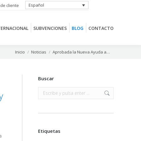
Español
 de cliente
TERNACIONAL
SUBVENCIONES
BLOG
CONTACTO
TERNACIONAL
SUBVENCIONES
BLOG
CONTACTO
Estás aquí:
Inicio
Noticias
Aprobada la Nueva Ayuda a…
Buscar
Buscar:
y
Etiquetas
a