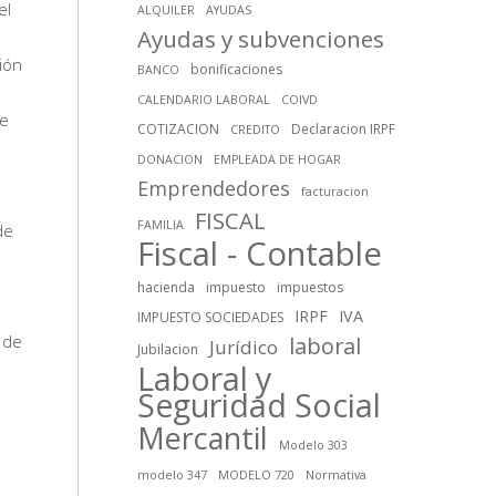
el
ALQUILER
AYUDAS
Ayudas y subvenciones
ión
bonificaciones
BANCO
CALENDARIO LABORAL
COIVD
de
COTIZACION
Declaracion IRPF
CREDITO
DONACION
EMPLEADA DE HOGAR
Emprendedores
facturacion
FISCAL
FAMILIA
de
Fiscal - Contable
hacienda
impuesto
impuestos
IRPF
IVA
IMPUESTO SOCIEDADES
 de
laboral
Jurídico
Jubilacion
Laboral y
Seguridad Social
Mercantil
Modelo 303
modelo 347
MODELO 720
Normativa