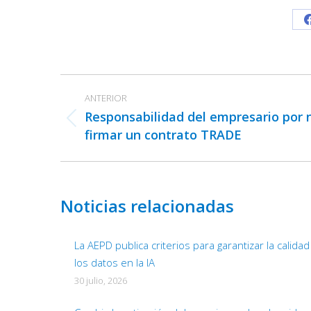
Navegación
ANTERIOR
entre
Responsabilidad del empresario por 
publicaciones
Publicación
firmar un contrato TRADE
anterior:
Noticias relacionadas
La AEPD publica criterios para garantizar la calida
los datos en la IA
30 julio, 2026