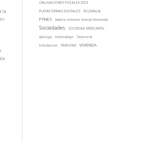
OBLIGACIONES FISCALES 2023
 la
PLATAFORMAS DIGITALES
PLUSVALIA
 en
PYMES
salario mínimo interprofesional
Sociedades
SOCIEDAD MERCANTIL
startups
teletrabajo
Tesoreria
VIVIENDA
tributacion
TRIBUTAR
n
ata