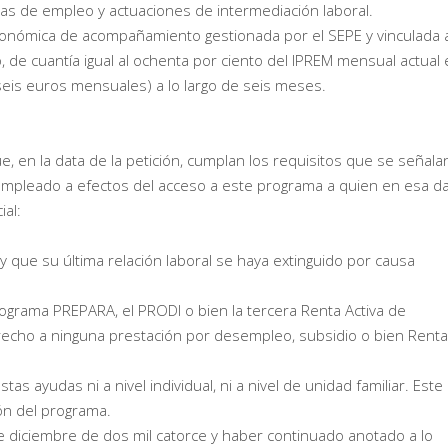
ivas de empleo y actuaciones de intermediación laboral.
onómica de acompañamiento gestionada por el SEPE y vinculada a
so, de cuantía igual al ochenta por ciento del IPREM mensual actual
seis euros mensuales) a lo largo de seis meses.
, en la data de la petición, cumplan los requisitos que se señala
mpleado a efectos del acceso a este programa a quien en esa d
ial:
y que su última relación laboral se haya extinguido por causa
ograma PREPARA, el PRODI o bien la tercera Renta Activa de
echo a ninguna prestación por desempleo, subsidio o bien Renta
s ayudas ni a nivel individual, ni a nivel de unidad familiar. Este
ión del programa.
diciembre de dos mil catorce y haber continuado anotado a lo