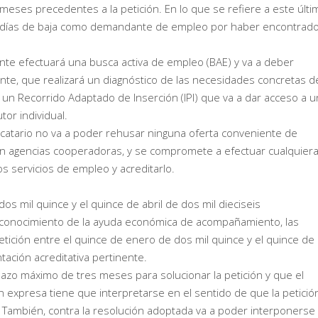
eses precedentes a la petición. En lo que se refiere a este últi
los días de baja como demandante de empleo por haber encontrad
nte efectuará una busca activa de empleo (BAE) y va a deber
iente, que realizará un diagnóstico de las necesidades concretas d
á un Recorrido Adaptado de Inserción (IPI) que va a dar acceso a u
tor individual.
udicatario no va a poder rehusar ninguna oferta conveniente de
en agencias cooperadoras, y se compromete a efectuar cualquier
s servicios de empleo y acreditarlo.
s mil quince y el quince de abril de dos mil dieciseis
reconocimiento de la ayuda económica de acompañamiento, las
ición entre el quince de enero de dos mil quince y el quince de
ación acreditativa pertinente.
azo máximo de tres meses para solucionar la petición y que el
n expresa tiene que interpretarse en el sentido de que la petició
. También, contra la resolución adoptada va a poder interponerse