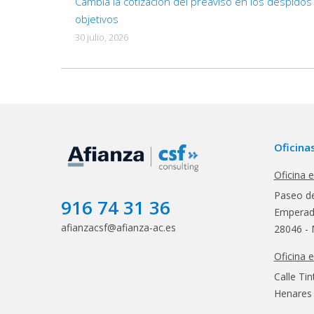
Cambia la cotización del preaviso en los despidos
objetivos
30 julio, 2026
Oficina
Oficina 
Paseo de
916 74 31 36
Emperado
afianzacsf@afianza-ac.es
28046 - 
Oficina 
Calle Tin
Henares 