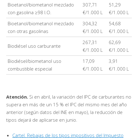
Bioetanol/biometanol mezclado
307,71
51,29
con gasolina ≥98 I.O.
€/1.000 L
€/1.000 L
Bioetanol/biometanol mezclado
304,32
54,68
con otras gasolinas
€/1.000 L
€/1.000 L
267,31
62,69
Biodiésel uso carburante
€/1.000 L
€/1.000 L
Biodiésel/biometanol uso
17,09
3,91
combustible especial
€/1.000 L
€/1.000 L
Atención.
Si en abril, la variación del IPC de carburantes no
supera en más de un 15 % el IPC del mismo mes del año
anterior (según datos del INE en mayo), la reducción de
tipos dejará de aplicarse en junio.
Cartel. Rebajas de los tipos impositivos del Impuesto