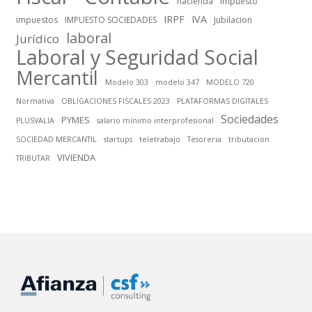
hacienda
impuesto
IRPF
IVA
impuestos
IMPUESTO SOCIEDADES
Jubilacion
laboral
Jurídico
Laboral y Seguridad Social
Mercantil
Modelo 303
modelo 347
MODELO 720
Normativa
OBLIGACIONES FISCALES 2023
PLATAFORMAS DIGITALES
Sociedades
PYMES
PLUSVALIA
salario mínimo interprofesional
SOCIEDAD MERCANTIL
startups
teletrabajo
Tesoreria
tributacion
VIVIENDA
TRIBUTAR