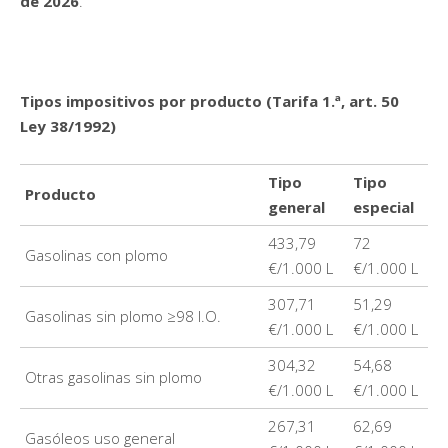
de 2026
.
Tipos impositivos por producto (Tarifa 1.ª, art. 50
Ley 38/1992)
Tipo
Tipo
Producto
general
especial
433,79
72
Gasolinas con plomo
€/1.000 L
€/1.000 L
307,71
51,29
Gasolinas sin plomo ≥98 I.O.
€/1.000 L
€/1.000 L
304,32
54,68
Otras gasolinas sin plomo
€/1.000 L
€/1.000 L
267,31
62,69
Gasóleos uso general