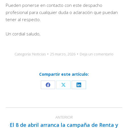
Pueden ponerse en contacto con este despacho
profesional para cualquier duda o aclaración que puedan
tener al respecto.
Un cordial saludo,
Categoría:
Noticias
25 marzo, 2026
Deja un comentario
Compartir este artículo:
Share
Share
Share
on
on
on
Facebook
X
LinkedIn
Navegación
ANTERIOR
entre
El 8 de abril arranca la campaña de Renta y