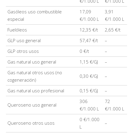
€/1.000 L
€/1.000 L
Gasóleos uso combustible
17,09
3,91
especial
€/1.000 L
€/1.000 L
Fuelóleos
12,35 €/t
2,65 €/t
GLP uso general
57,47 €/t
–
GLP otros usos
0 €/t
–
Gas natural uso general
1,15 €/GJ
–
Gas natural otros usos (no
0,30 €/GJ
–
cogeneración)
Gas natural uso profesional
0,15 €/GJ
–
306
72
Queroseno uso general
€/1.000 L
€/1.000 L
0 €/1.000
Queroseno otros usos
–
L