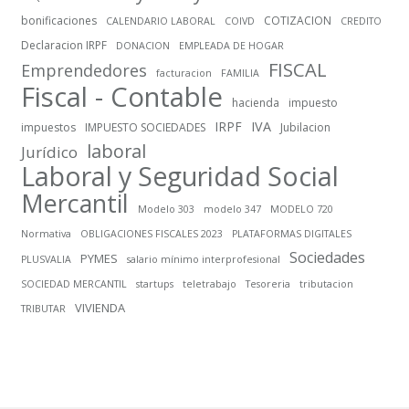
bonificaciones
COTIZACION
CALENDARIO LABORAL
COIVD
CREDITO
Declaracion IRPF
DONACION
EMPLEADA DE HOGAR
FISCAL
Emprendedores
facturacion
FAMILIA
Fiscal - Contable
hacienda
impuesto
IRPF
IVA
impuestos
IMPUESTO SOCIEDADES
Jubilacion
laboral
Jurídico
Laboral y Seguridad Social
Mercantil
Modelo 303
modelo 347
MODELO 720
Normativa
OBLIGACIONES FISCALES 2023
PLATAFORMAS DIGITALES
Sociedades
PYMES
PLUSVALIA
salario mínimo interprofesional
SOCIEDAD MERCANTIL
startups
teletrabajo
Tesoreria
tributacion
VIVIENDA
TRIBUTAR