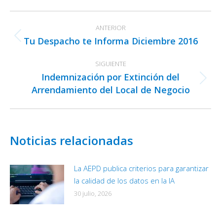
Facebook
X
LinkedIn
Navegación
ANTERIOR
entre
Tu Despacho te Informa Diciembre 2016
Publicación
publicaciones
anterior:
SIGUIENTE
Indemnización por Extinción del
Publicación
Arrendamiento del Local de Negocio
siguiente:
Noticias relacionadas
La AEPD publica criterios para garantizar
la calidad de los datos en la IA
30 julio, 2026