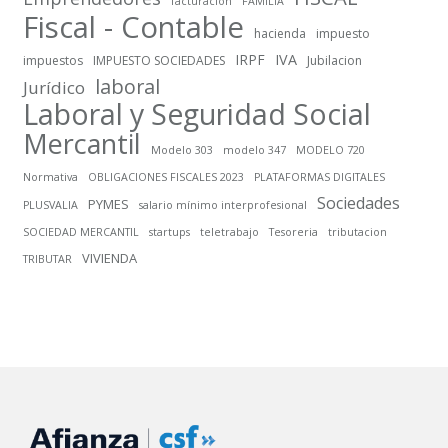
facturacion
FAMILIA
Fiscal - Contable
hacienda
impuesto
IRPF
IVA
impuestos
IMPUESTO SOCIEDADES
Jubilacion
laboral
Jurídico
Laboral y Seguridad Social
Mercantil
Modelo 303
modelo 347
MODELO 720
Normativa
OBLIGACIONES FISCALES 2023
PLATAFORMAS DIGITALES
Sociedades
PYMES
PLUSVALIA
salario mínimo interprofesional
SOCIEDAD MERCANTIL
startups
teletrabajo
Tesoreria
tributacion
VIVIENDA
TRIBUTAR