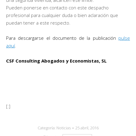
una segunda vivienda, alcancen ese límite.
Pueden ponerse en contacto con este despacho
profesional para cualquier duda o bien aclaración que
puedan tener a este respecto.
Para descargarse el documento de la publicación
pulse
aquí
.
CSF Consulting Abogados y Economistas, SL
[:]
Categoría:
Noticias
25 abril, 2016