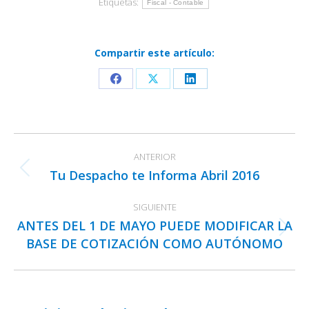
Etiquetas:
Fiscal - Contable
Compartir este artículo:
Share
Share
Share
on
on
on
Facebook
X
LinkedIn
Navegación
ANTERIOR
entre
Tu Despacho te Informa Abril 2016
Publicación
publicaciones
anterior:
SIGUIENTE
ANTES DEL 1 DE MAYO PUEDE MODIFICAR LA
Publicación
BASE DE COTIZACIÓN COMO AUTÓNOMO
siguiente: