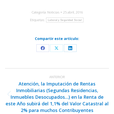
Categoría:
Noticias
25 abril, 2016
Etiquetas:
Laboral y Seguridad Social
Compartir este artículo:
Share
Share
Share
on
on
on
Facebook
X
LinkedIn
Navegación
ANTERIOR
entre
Atención, la Imputación de Rentas
publicaciones
Inmobiliarias (Segundas Residencias,
Inmuebles Desocupados…) en la Renta de
Publicación
este Año subirá del 1,1% del Valor Catastral al
anterior:
2% para muchos Contribuyentes