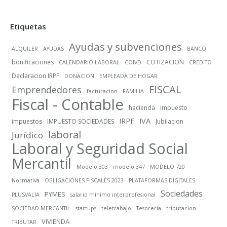
Etiquetas
Ayudas y subvenciones
ALQUILER
AYUDAS
BANCO
bonificaciones
COTIZACION
CALENDARIO LABORAL
COIVD
CREDITO
Declaracion IRPF
DONACION
EMPLEADA DE HOGAR
FISCAL
Emprendedores
facturacion
FAMILIA
Fiscal - Contable
hacienda
impuesto
IRPF
IVA
impuestos
IMPUESTO SOCIEDADES
Jubilacion
laboral
Jurídico
Laboral y Seguridad Social
Mercantil
Modelo 303
modelo 347
MODELO 720
Normativa
OBLIGACIONES FISCALES 2023
PLATAFORMAS DIGITALES
Sociedades
PYMES
PLUSVALIA
salario mínimo interprofesional
SOCIEDAD MERCANTIL
startups
teletrabajo
Tesoreria
tributacion
VIVIENDA
TRIBUTAR