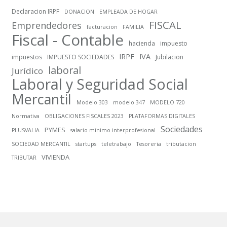
Declaracion IRPF
DONACION
EMPLEADA DE HOGAR
FISCAL
Emprendedores
facturacion
FAMILIA
Fiscal - Contable
hacienda
impuesto
IRPF
IVA
impuestos
IMPUESTO SOCIEDADES
Jubilacion
laboral
Jurídico
Laboral y Seguridad Social
Mercantil
Modelo 303
modelo 347
MODELO 720
Normativa
OBLIGACIONES FISCALES 2023
PLATAFORMAS DIGITALES
Sociedades
PYMES
PLUSVALIA
salario mínimo interprofesional
SOCIEDAD MERCANTIL
startups
teletrabajo
Tesoreria
tributacion
VIVIENDA
TRIBUTAR