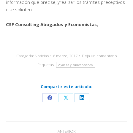
información que precise, yrealizar los trámites preceptivos
que soliciten.
CSF Consulting Abogados y Economistas,
Categoría:
Noticias
6 marzo, 2017
Deja un comentario
Etiquetas:
Ayudas y subvenciones
Compartir este artículo:
Share
Share
Share
on
on
on
Facebook
X
LinkedIn
Navegación
ANTERIOR