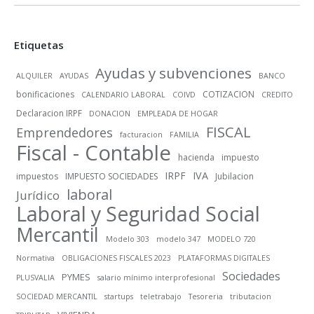
Etiquetas
Ayudas y subvenciones
ALQUILER
AYUDAS
BANCO
bonificaciones
COTIZACION
CALENDARIO LABORAL
COIVD
CREDITO
Declaracion IRPF
DONACION
EMPLEADA DE HOGAR
FISCAL
Emprendedores
facturacion
FAMILIA
Fiscal - Contable
hacienda
impuesto
IRPF
IVA
impuestos
IMPUESTO SOCIEDADES
Jubilacion
laboral
Jurídico
Laboral y Seguridad Social
Mercantil
Modelo 303
modelo 347
MODELO 720
Normativa
OBLIGACIONES FISCALES 2023
PLATAFORMAS DIGITALES
Sociedades
PYMES
PLUSVALIA
salario mínimo interprofesional
SOCIEDAD MERCANTIL
startups
teletrabajo
Tesoreria
tributacion