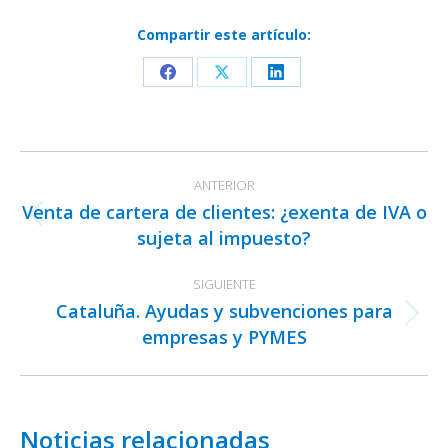
Compartir este artículo:
Share
Share
Share
on
on
on
Facebook
X
LinkedIn
Navegación
ANTERIOR
entre
Venta de cartera de clientes: ¿exenta de IVA o
publicaciones
Publicación
sujeta al impuesto?
anterior:
SIGUIENTE
Cataluña. Ayudas y subvenciones para
Publicación
empresas y PYMES
siguiente:
Noticias relacionadas