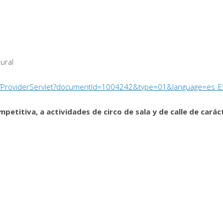
tural
/PdfProviderServlet?documentId=1004242&type=01&language=es_E
petitiva, a actividades de circo de sala y de calle de carác