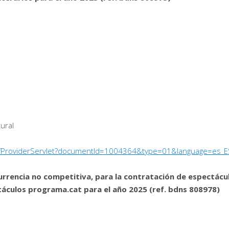
tural
/PdfProviderServlet?documentId=1004364&type=01&language=es_E
urrencia no competitiva, para la contratación de espectácu
táculos programa.cat para el año 2025 (ref. bdns 808978)