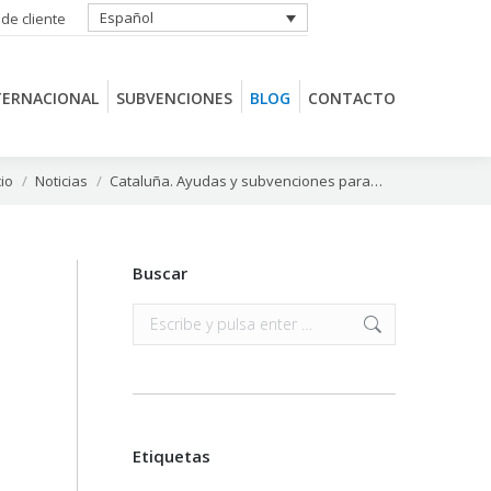
Español
 de cliente
TERNACIONAL
SUBVENCIONES
BLOG
CONTACTO
TERNACIONAL
SUBVENCIONES
BLOG
CONTACTO
s aquí:
cio
Noticias
Cataluña. Ayudas y subvenciones para…
Buscar
Buscar:
Etiquetas