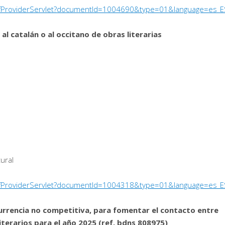
/PdfProviderServlet?documentId=1004690&type=01&language=es_E
al catalán o al occitano de obras literarias
tural
/PdfProviderServlet?documentId=1004318&type=01&language=es_E
urrencia no competitiva, para fomentar el contacto entre
iterarios para el año 2025 (ref. bdns 808975)