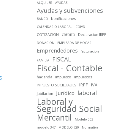
ALQUILER
AYUDAS
Ayudas y subvenciones
bonificaciones
BANCO
CALENDARIO LABORAL
COIVD
COTIZACION
Declaracion IRPF
CREDITO
DONACION
EMPLEADA DE HOGAR
Emprendedores
facturacion
FISCAL
FAMILIA
Fiscal - Contable
hacienda
impuesto
impuestos
S
IRPF
IVA
IMPUESTO SOCIEDADES
laboral
Jurídico
Jubilacion
Laboral y
Seguridad Social
Mercantil
Modelo 303
modelo 347
MODELO 720
Normativa