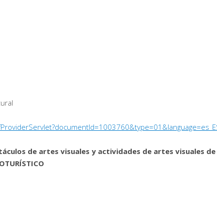
tural
/PdfProviderServlet?documentId=1003760&type=01&language=es_E
culos de artes visuales y actividades de artes visuales de
GROTURÍSTICO