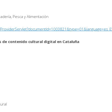
adería, Pesca y Alimentación
/PdfProviderServlet?documentId=1003821&type=01&language=es_E
 de contenido cultural digital en Cataluña
tural