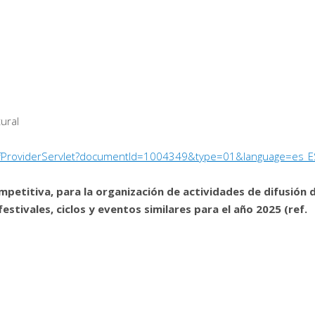
tural
/PdfProviderServlet?documentId=1004349&type=01&language=es_E
petitiva, para la organización de actividades de difusión 
festivales, ciclos y eventos similares para el año 2025 (ref.