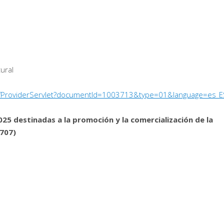
tural
/PdfProviderServlet?documentId=1003713&type=01&language=es_E
25 destinadas a la promoción y la comercialización de la
5707)