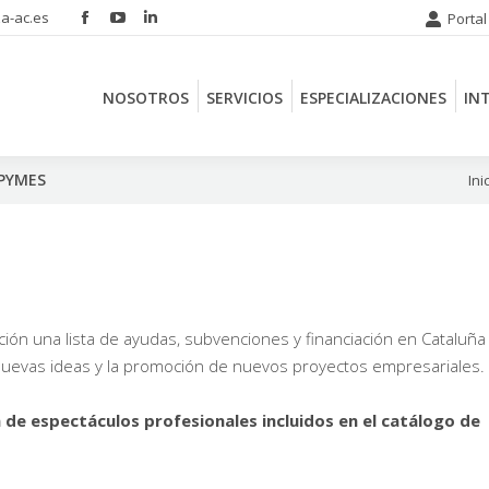
a-ac.es
Portal
Facebook
YouTube
Linkedin
NOSOTROS
SERVICIOS
ESPECIALIZACIONES
IN
page
page
page
opens
opens
opens
NOSOTROS
SERVICIOS
ESPECIALIZACIONES
IN
in
in
in
new
new
new
window
window
window
 PYMES
Está
Ini
ón una lista de ayudas, subvenciones y financiación en Cataluña
nuevas ideas y la promoción de nuevos proyectos empresariales.
 de espectáculos profesionales incluidos en el catálogo de