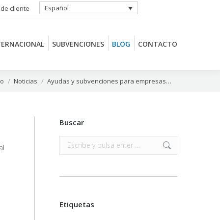
Español
 de cliente
TERNACIONAL
SUBVENCIONES
BLOG
CONTACTO
TERNACIONAL
SUBVENCIONES
BLOG
CONTACTO
 aquí:
io
Noticias
Ayudas y subvenciones para empresas…
Buscar
Buscar:
al
Etiquetas