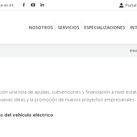
a-ac.es
Portal
Facebook
YouTube
Linkedin
NOSOTROS
SERVICIOS
ESPECIALIZACIONES
IN
page
page
page
opens
opens
opens
NOSOTROS
SERVICIOS
ESPECIALIZACIONES
IN
in
in
in
new
new
new
window
window
window
Estás
Inic
n una lista de ayudas, subvenciones y financiación a nivel estat
nuevas ideas y la promoción de nuevos proyectos empresariales.
 del vehículo eléctrico