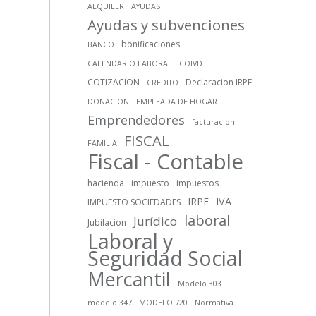
ALQUILER
AYUDAS
Ayudas y subvenciones
bonificaciones
BANCO
CALENDARIO LABORAL
COIVD
COTIZACION
Declaracion IRPF
CREDITO
DONACION
EMPLEADA DE HOGAR
Emprendedores
facturacion
FISCAL
FAMILIA
Fiscal - Contable
hacienda
impuesto
impuestos
IRPF
IVA
IMPUESTO SOCIEDADES
laboral
Jurídico
Jubilacion
Laboral y
Seguridad Social
Mercantil
Modelo 303
modelo 347
MODELO 720
Normativa