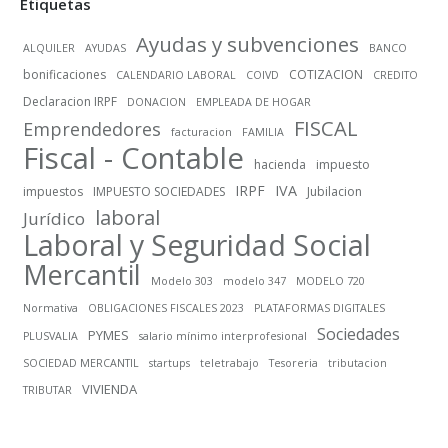
Etiquetas
Ayudas y subvenciones
ALQUILER
AYUDAS
BANCO
bonificaciones
COTIZACION
CALENDARIO LABORAL
COIVD
CREDITO
Declaracion IRPF
DONACION
EMPLEADA DE HOGAR
FISCAL
Emprendedores
facturacion
FAMILIA
Fiscal - Contable
hacienda
impuesto
IRPF
IVA
impuestos
IMPUESTO SOCIEDADES
Jubilacion
laboral
Jurídico
Laboral y Seguridad Social
Mercantil
Modelo 303
modelo 347
MODELO 720
Normativa
OBLIGACIONES FISCALES 2023
PLATAFORMAS DIGITALES
Sociedades
PYMES
PLUSVALIA
salario mínimo interprofesional
SOCIEDAD MERCANTIL
startups
teletrabajo
Tesoreria
tributacion
VIVIENDA
TRIBUTAR