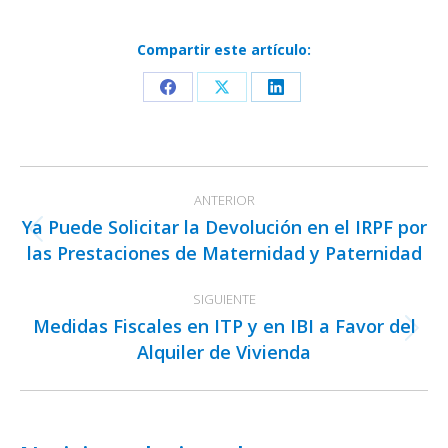
Compartir este artículo:
Share
Share
Share
on
on
on
Facebook
X
LinkedIn
Navegación
ANTERIOR
entre
Ya Puede Solicitar la Devolución en el IRPF por
publicaciones
Publicación
las Prestaciones de Maternidad y Paternidad
anterior:
SIGUIENTE
Medidas Fiscales en ITP y en IBI a Favor del
Publicación
Alquiler de Vivienda
siguiente: