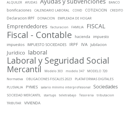
Ayudas y subvenciones
ALQUILER
AYUDAS
BANCO
bonificaciones
COTIZACION
CALENDARIO LABORAL
COIVD
CREDITO
Declaracion IRPF
DONACION
EMPLEADA DE HOGAR
FISCAL
Emprendedores
facturacion
FAMILIA
Fiscal - Contable
hacienda
impuesto
IRPF
IVA
impuestos
IMPUESTO SOCIEDADES
Jubilacion
laboral
Jurídico
Laboral y Seguridad Social
Mercantil
Modelo 303
modelo 347
MODELO 720
Normativa
OBLIGACIONES FISCALES 2023
PLATAFORMAS DIGITALES
Sociedades
PYMES
PLUSVALIA
salario mínimo interprofesional
SOCIEDAD MERCANTIL
startups
teletrabajo
Tesoreria
tributacion
VIVIENDA
TRIBUTAR