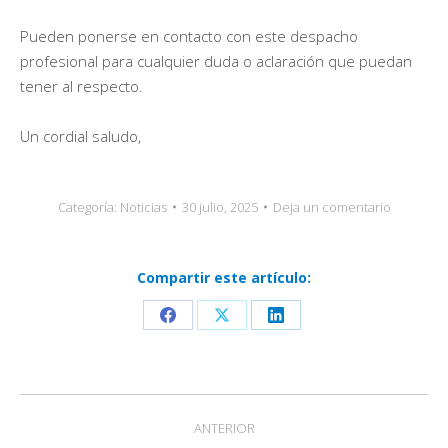
Pueden ponerse en contacto con este despacho
profesional para cualquier duda o aclaración que puedan
tener al respecto.
Un cordial saludo,
Categoría:
Noticias
30 julio, 2025
Deja un comentario
Compartir este artículo:
Share
Share
Share
on
on
on
Facebook
X
LinkedIn
Navegación
ANTERIOR
entre