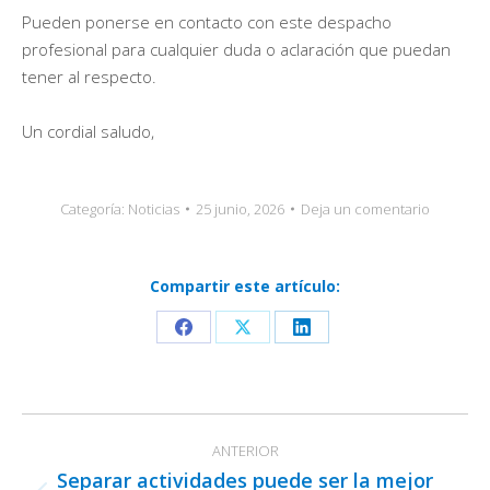
Pueden ponerse en contacto con este despacho
profesional para cualquier duda o aclaración que puedan
tener al respecto.
Un cordial saludo,
Categoría:
Noticias
25 junio, 2026
Deja un comentario
Compartir este artículo:
Share
Share
Share
on
on
on
Facebook
X
LinkedIn
Navegación
ANTERIOR
entre
Separar actividades puede ser la mejor