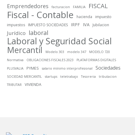
FISCAL
Emprendedores
facturacion
FAMILIA
Fiscal - Contable
hacienda
impuesto
IRPF
IVA
impuestos
IMPUESTO SOCIEDADES
Jubilacion
laboral
Jurídico
Laboral y Seguridad Social
Mercantil
Modelo 303
modelo 347
MODELO 720
Normativa
OBLIGACIONES FISCALES 2023
PLATAFORMAS DIGITALES
Sociedades
PYMES
PLUSVALIA
salario mínimo interprofesional
SOCIEDAD MERCANTIL
startups
teletrabajo
Tesoreria
tributacion
VIVIENDA
TRIBUTAR