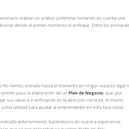
necesario realizar un análisis preliminar tomando en cuenta una
icionar desde el primer momento el enfoque. Entre los principal
cio No hemos entrado hasta el momento en ningún aspecto legal n
 primer paso la elaboración de un
Plan de Negocio
, que, por
ar sus ideas e ir enfocando en la dirección correcta. Al mismo
uma utilidad para ayudar al emprendedor en esta fase inicial.
 indicado anteriormente, basándonos en nuestra experiencia
ativas que se nos presentan se pueden dividir en dos: