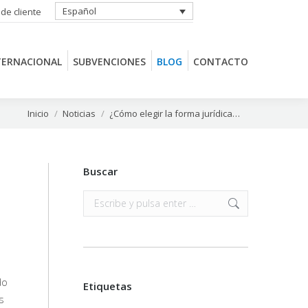
Español
 de cliente
TERNACIONAL
SUBVENCIONES
BLOG
CONTACTO
TERNACIONAL
SUBVENCIONES
BLOG
CONTACTO
Estás aquí:
Inicio
Noticias
¿Cómo elegir la forma jurídica…
Buscar
Buscar:
do
Etiquetas
s