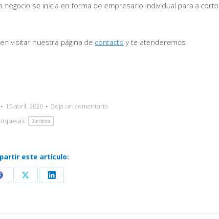
 negocio se inicia en forma de empresario individual para a corto
en visitar nuestra página de
contacto
y te atenderemos
15 abril, 2020
Deja un comentario
Etiquetas:
Jurídico
artir este artículo:
Share
Share
Share
on
on
on
Facebook
X
LinkedIn