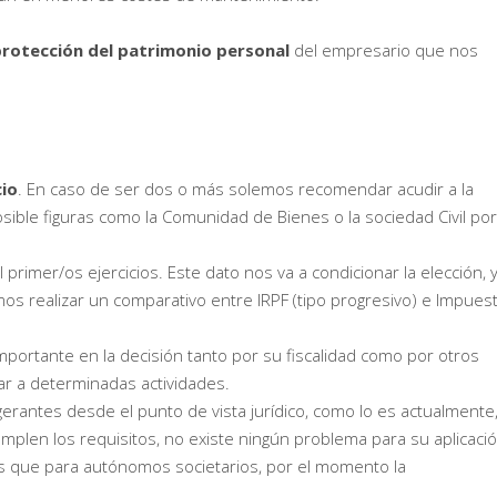
rotección del patrimonio
personal
del empresario que nos
cio
. En caso de ser dos o más solemos recomendar acudir a la
sible figuras como la Comunidad de Bienes o la sociedad Civil por
 primer/os ejercicios. Este dato nos va a condicionar la elección, 
mos realizar un comparativo entre IRPF (tipo progresivo) e Impues
mportante en la decisión tanto por su fiscalidad como por otros
ar a determinadas actividades.
gerantes desde el punto de vista jurídico, como lo es actualmente,
cumplen los requisitos, no existe ningún problema para su aplicaci
as que para autónomos societarios, por el momento la