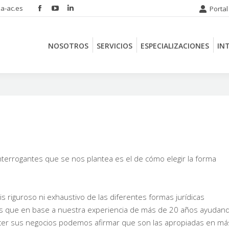
a-ac.es
Portal
Facebook
YouTube
Linkedin
NOSOTROS
SERVICIOS
ESPECIALIZACIONES
IN
page
page
page
opens
opens
opens
NOSOTROS
SERVICIOS
ESPECIALIZACIONES
IN
in
in
in
new
new
new
window
window
window
interrogantes que se nos plantea es el de cómo elegir la forma
sis riguroso ni exhaustivo de las diferentes formas jurídicas
nes que en base a nuestra experiencia de más de 20 años ayudan
cer sus negocios podemos afirmar que son las apropiadas en má