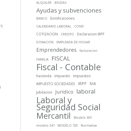
ALQUILER
AYUDAS
Ayudas y subvenciones
bonificaciones
BANCO
es
CALENDARIO LABORAL
COIVD
COTIZACION
Declaracion IRPF
CREDITO
DONACION
EMPLEADA DE HOGAR
Emprendedores
facturacion
FISCAL
FAMILIA
Fiscal - Contable
hacienda
impuesto
impuestos
IRPF
IVA
IMPUESTO SOCIEDADES
i
laboral
Jurídico
Jubilacion
Laboral y
Seguridad Social
Mercantil
Modelo 303
modelo 347
MODELO 720
Normativa