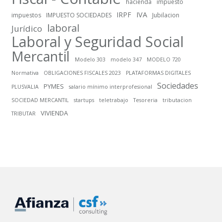
hacienda
impuesto
IRPF
IVA
impuestos
IMPUESTO SOCIEDADES
Jubilacion
laboral
Jurídico
Laboral y Seguridad Social
Mercantil
Modelo 303
modelo 347
MODELO 720
Normativa
OBLIGACIONES FISCALES 2023
PLATAFORMAS DIGITALES
Sociedades
PYMES
PLUSVALIA
salario mínimo interprofesional
SOCIEDAD MERCANTIL
startups
teletrabajo
Tesoreria
tributacion
VIVIENDA
TRIBUTAR