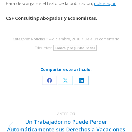
Para descargarse el texto de la publicación,
pulse aquí.
CSF Consulting Abogados y Economistas,
Categoría:
Noticias
4 diciembre, 2018
Deja un comentario
Etiquetas:
Laboral y Seguridad Social
Compartir este artículo:
Share
Share
Share
on
on
on
Facebook
X
LinkedIn
Navegación
ANTERIOR
entre
Un Trabajador no Puede Perder
publicaciones
Automáticamente sus Derechos a Vacaciones
Publicación