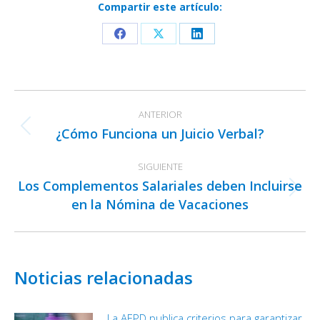
Compartir este artículo:
Share
Share
Share
on
on
on
Facebook
X
LinkedIn
Navegación
ANTERIOR
entre
¿Cómo Funciona un Juicio Verbal?
Publicación
publicaciones
anterior:
SIGUIENTE
Los Complementos Salariales deben Incluirse
Publicación
en la Nómina de Vacaciones
siguiente:
Noticias relacionadas
La AEPD publica criterios para garantizar