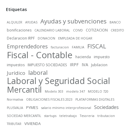
Etiquetas
Ayudas y subvenciones
ALQUILER
AYUDAS
BANCO
bonificaciones
COTIZACION
CALENDARIO LABORAL
COIVD
CREDITO
Declaracion IRPF
DONACION
EMPLEADA DE HOGAR
FISCAL
Emprendedores
facturacion
FAMILIA
Fiscal - Contable
hacienda
impuesto
IRPF
IVA
impuestos
IMPUESTO SOCIEDADES
Jubilacion
laboral
Jurídico
Laboral y Seguridad Social
Mercantil
Modelo 303
modelo 347
MODELO 720
Normativa
OBLIGACIONES FISCALES 2023
PLATAFORMAS DIGITALES
Sociedades
PYMES
PLUSVALIA
salario mínimo interprofesional
SOCIEDAD MERCANTIL
startups
teletrabajo
Tesoreria
tributacion
VIVIENDA
TRIBUTAR