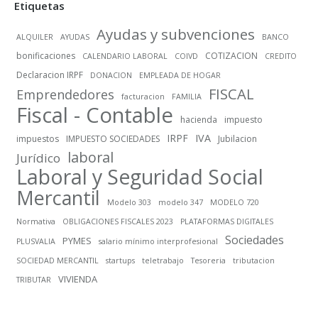
Etiquetas
Ayudas y subvenciones
ALQUILER
AYUDAS
BANCO
bonificaciones
COTIZACION
CALENDARIO LABORAL
COIVD
CREDITO
Declaracion IRPF
DONACION
EMPLEADA DE HOGAR
FISCAL
Emprendedores
facturacion
FAMILIA
Fiscal - Contable
hacienda
impuesto
IRPF
IVA
impuestos
IMPUESTO SOCIEDADES
Jubilacion
laboral
Jurídico
Laboral y Seguridad Social
Mercantil
Modelo 303
modelo 347
MODELO 720
Normativa
OBLIGACIONES FISCALES 2023
PLATAFORMAS DIGITALES
Sociedades
PYMES
PLUSVALIA
salario mínimo interprofesional
SOCIEDAD MERCANTIL
startups
teletrabajo
Tesoreria
tributacion
VIVIENDA
TRIBUTAR