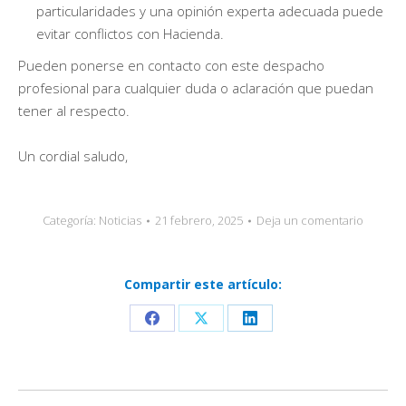
particularidades y una opinión experta adecuada puede
evitar conflictos con Hacienda.
Pueden ponerse en contacto con este despacho
profesional para cualquier duda o aclaración que puedan
tener al respecto.
Un cordial saludo,
Categoría:
Noticias
21 febrero, 2025
Deja un comentario
Compartir este artículo:
Share
Share
Share
on
on
on
Facebook
X
LinkedIn
Navegación