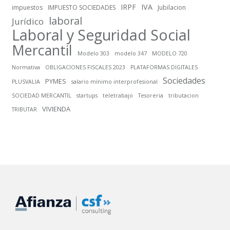
IRPF
IVA
impuestos
IMPUESTO SOCIEDADES
Jubilacion
laboral
Jurídico
Laboral y Seguridad Social
Mercantil
Modelo 303
modelo 347
MODELO 720
Normativa
OBLIGACIONES FISCALES 2023
PLATAFORMAS DIGITALES
Sociedades
PYMES
PLUSVALIA
salario mínimo interprofesional
SOCIEDAD MERCANTIL
startups
teletrabajo
Tesoreria
tributacion
VIVIENDA
TRIBUTAR