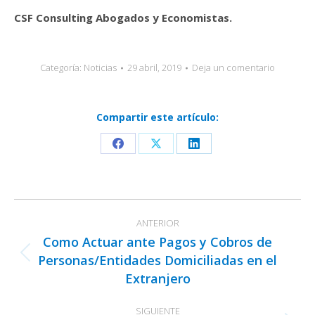
CSF Consulting Abogados y Economistas.
Categoría:
Noticias
29 abril, 2019
Deja un comentario
Compartir este artículo:
Share
Share
Share
on
on
on
Facebook
X
LinkedIn
Navegación
ANTERIOR
entre
Como Actuar ante Pagos y Cobros de
publicaciones
Personas/Entidades Domiciliadas en el
Publicación
Extranjero
anterior:
SIGUIENTE