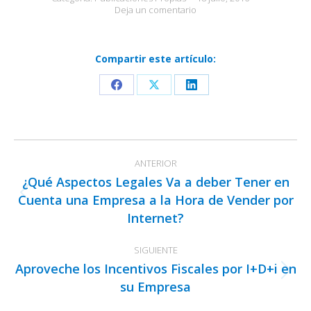
Deja un comentario
Compartir este artículo:
Share
Share
Share
on
on
on
Facebook
X
LinkedIn
Navegación
ANTERIOR
entre
¿Qué Aspectos Legales Va a deber Tener en
publicaciones
Cuenta una Empresa a la Hora de Vender por
Publicación
Internet?
anterior:
SIGUIENTE
Aproveche los Incentivos Fiscales por I+D+i en
Publicación
su Empresa
siguiente: