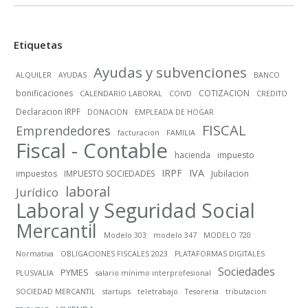
Etiquetas
Ayudas y subvenciones
ALQUILER
AYUDAS
BANCO
bonificaciones
COTIZACION
CALENDARIO LABORAL
COIVD
CREDITO
Declaracion IRPF
DONACION
EMPLEADA DE HOGAR
FISCAL
Emprendedores
facturacion
FAMILIA
Fiscal - Contable
hacienda
impuesto
IRPF
IVA
impuestos
IMPUESTO SOCIEDADES
Jubilacion
laboral
Jurídico
Laboral y Seguridad Social
Mercantil
Modelo 303
modelo 347
MODELO 720
Normativa
OBLIGACIONES FISCALES 2023
PLATAFORMAS DIGITALES
Sociedades
PYMES
PLUSVALIA
salario mínimo interprofesional
SOCIEDAD MERCANTIL
startups
teletrabajo
Tesoreria
tributacion