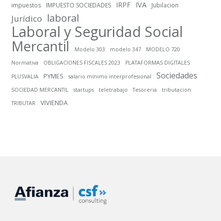
IRPF
IVA
impuestos
IMPUESTO SOCIEDADES
Jubilacion
laboral
Jurídico
Laboral y Seguridad Social
Mercantil
Modelo 303
modelo 347
MODELO 720
Normativa
OBLIGACIONES FISCALES 2023
PLATAFORMAS DIGITALES
Sociedades
PYMES
PLUSVALIA
salario mínimo interprofesional
SOCIEDAD MERCANTIL
startups
teletrabajo
Tesoreria
tributacion
VIVIENDA
TRIBUTAR