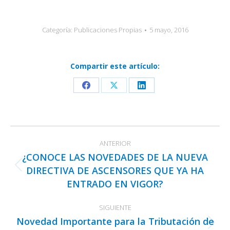
Categoría:
Publicaciones Propias
5 mayo, 2016
Compartir este artículo:
Share
Share
Share
on
on
on
Facebook
X
LinkedIn
Navegación
ANTERIOR
entre
¿CONOCE LAS NOVEDADES DE LA NUEVA
publicaciones
DIRECTIVA DE ASCENSORES QUE YA HA
Publicación
ENTRADO EN VIGOR?
anterior:
SIGUIENTE
Novedad Importante para la Tributación de
Publicación