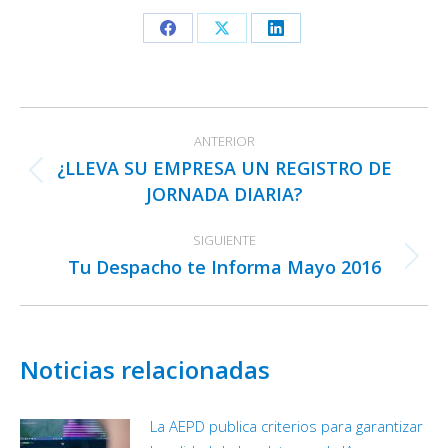
Share
Share
Share
on
on
on
Facebook
X
LinkedIn
Navegación
ANTERIOR
entre
¿LLEVA SU EMPRESA UN REGISTRO DE
publicaciones
Publicación
JORNADA DIARIA?
anterior:
SIGUIENTE
Tu Despacho te Informa Mayo 2016
Publicación
siguiente:
Noticias relacionadas
La AEPD publica criterios para garantizar