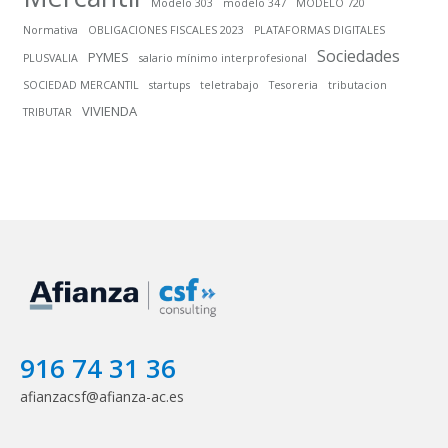
Modelo 303
modelo 347
MODELO 720
Normativa
OBLIGACIONES FISCALES 2023
PLATAFORMAS DIGITALES
Sociedades
PYMES
PLUSVALIA
salario mínimo interprofesional
SOCIEDAD MERCANTIL
startups
teletrabajo
Tesoreria
tributacion
VIVIENDA
TRIBUTAR
916 74 31 36
afianzacsf@afianza-ac.es