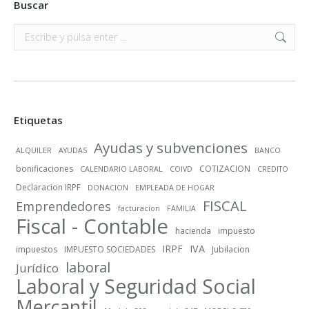
Buscar
Buscar:
Etiquetas
Ayudas y subvenciones
ALQUILER
AYUDAS
BANCO
bonificaciones
COTIZACION
CALENDARIO LABORAL
COIVD
CREDITO
Declaracion IRPF
DONACION
EMPLEADA DE HOGAR
FISCAL
Emprendedores
facturacion
FAMILIA
Fiscal - Contable
hacienda
impuesto
IRPF
IVA
impuestos
IMPUESTO SOCIEDADES
Jubilacion
laboral
Jurídico
Laboral y Seguridad Social
Mercantil