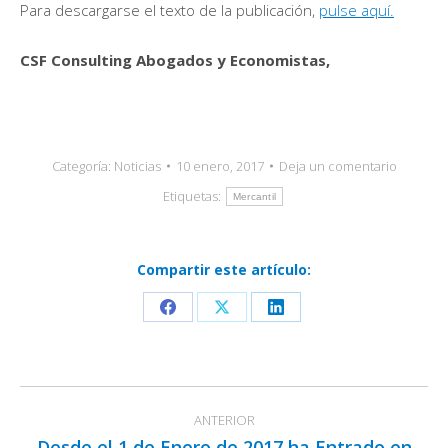
Para descargarse el texto de la publicación,
pulse aquí.
CSF Consulting Abogados y Economistas,
Categoría:
Noticias
10 enero, 2017
Deja un comentario
Etiquetas:
Mercantil
Compartir este artículo:
Share
Share
Share
on
on
on
Facebook
X
LinkedIn
Navegación
ANTERIOR
entre
Desde el 1 de Enero de 2017 ha Entrado en