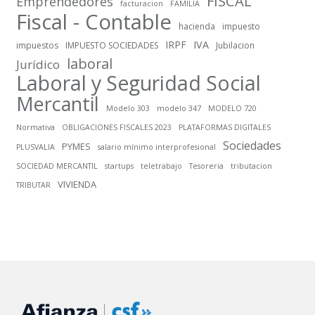
FISCAL
Emprendedores
facturacion
FAMILIA
Fiscal - Contable
hacienda
impuesto
IRPF
IVA
impuestos
IMPUESTO SOCIEDADES
Jubilacion
laboral
Jurídico
Laboral y Seguridad Social
Mercantil
Modelo 303
modelo 347
MODELO 720
Normativa
OBLIGACIONES FISCALES 2023
PLATAFORMAS DIGITALES
Sociedades
PYMES
PLUSVALIA
salario mínimo interprofesional
SOCIEDAD MERCANTIL
startups
teletrabajo
Tesoreria
tributacion
VIVIENDA
TRIBUTAR