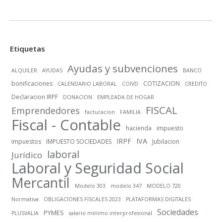
Etiquetas
Ayudas y subvenciones
ALQUILER
AYUDAS
BANCO
bonificaciones
COTIZACION
CALENDARIO LABORAL
COIVD
CREDITO
Declaracion IRPF
DONACION
EMPLEADA DE HOGAR
FISCAL
Emprendedores
facturacion
FAMILIA
Fiscal - Contable
hacienda
impuesto
IRPF
IVA
impuestos
IMPUESTO SOCIEDADES
Jubilacion
laboral
Jurídico
Laboral y Seguridad Social
Mercantil
Modelo 303
modelo 347
MODELO 720
Normativa
OBLIGACIONES FISCALES 2023
PLATAFORMAS DIGITALES
Sociedades
PYMES
PLUSVALIA
salario mínimo interprofesional