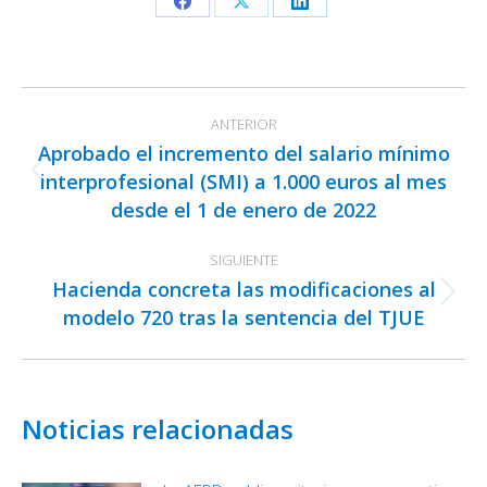
Share
Share
Share
on
on
on
Facebook
X
LinkedIn
Navegación
ANTERIOR
entre
Aprobado el incremento del salario mínimo
publicaciones
interprofesional (SMI) a 1.000 euros al mes
Publicación
desde el 1 de enero de 2022
anterior:
SIGUIENTE
Hacienda concreta las modificaciones al
Publicación
modelo 720 tras la sentencia del TJUE
siguiente:
Noticias relacionadas