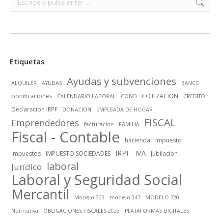
Etiquetas
Ayudas y subvenciones
ALQUILER
AYUDAS
BANCO
bonificaciones
COTIZACION
CALENDARIO LABORAL
COIVD
CREDITO
Declaracion IRPF
DONACION
EMPLEADA DE HOGAR
FISCAL
Emprendedores
facturacion
FAMILIA
Fiscal - Contable
hacienda
impuesto
IRPF
IVA
impuestos
IMPUESTO SOCIEDADES
Jubilacion
laboral
Jurídico
Laboral y Seguridad Social
Mercantil
Modelo 303
modelo 347
MODELO 720
Normativa
OBLIGACIONES FISCALES 2023
PLATAFORMAS DIGITALES