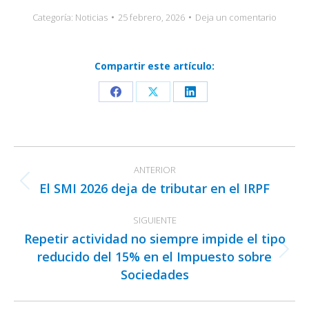
Categoría:
Noticias
25 febrero, 2026
Deja un comentario
Compartir este artículo:
Share
Share
Share
on
on
on
Facebook
X
LinkedIn
Navegación
ANTERIOR
entre
El SMI 2026 deja de tributar en el IRPF
Publicación
publicaciones
anterior:
SIGUIENTE
Repetir actividad no siempre impide el tipo
reducido del 15% en el Impuesto sobre
Publicación
Sociedades
siguiente: