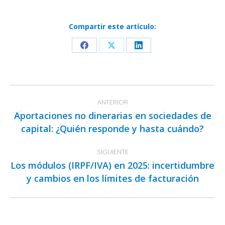
Compartir este artículo:
Share
Share
Share
on
on
on
Facebook
X
LinkedIn
Navegación
ANTERIOR
entre
Aportaciones no dinerarias en sociedades de
publicaciones
Publicación
capital: ¿Quién responde y hasta cuándo?
anterior:
SIGUIENTE
Los módulos (IRPF/IVA) en 2025: incertidumbre
Publicación
y cambios en los límites de facturación
siguiente: