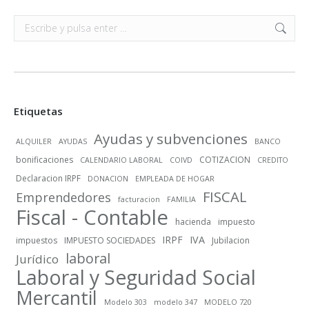
Buscar:
Etiquetas
Ayudas y subvenciones
ALQUILER
AYUDAS
BANCO
bonificaciones
COTIZACION
CALENDARIO LABORAL
COIVD
CREDITO
Declaracion IRPF
DONACION
EMPLEADA DE HOGAR
FISCAL
Emprendedores
facturacion
FAMILIA
Fiscal - Contable
hacienda
impuesto
IRPF
IVA
impuestos
IMPUESTO SOCIEDADES
Jubilacion
laboral
Jurídico
Laboral y Seguridad Social
Mercantil
Modelo 303
modelo 347
MODELO 720