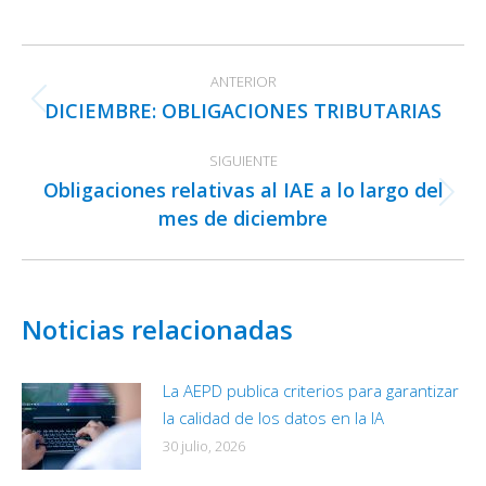
on
on
on
Facebook
X
LinkedIn
Navegación
ANTERIOR
entre
DICIEMBRE: OBLIGACIONES TRIBUTARIAS
Publicación
publicaciones
anterior:
SIGUIENTE
Obligaciones relativas al IAE a lo largo del
Publicación
mes de diciembre
siguiente:
Noticias relacionadas
La AEPD publica criterios para garantizar
la calidad de los datos en la IA
30 julio, 2026