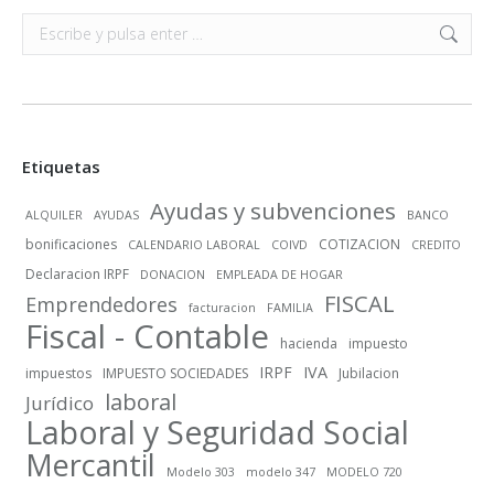
Buscar:
Etiquetas
Ayudas y subvenciones
ALQUILER
AYUDAS
BANCO
bonificaciones
COTIZACION
CALENDARIO LABORAL
COIVD
CREDITO
Declaracion IRPF
DONACION
EMPLEADA DE HOGAR
FISCAL
Emprendedores
facturacion
FAMILIA
Fiscal - Contable
hacienda
impuesto
IRPF
IVA
impuestos
IMPUESTO SOCIEDADES
Jubilacion
laboral
Jurídico
Laboral y Seguridad Social
Mercantil
Modelo 303
modelo 347
MODELO 720