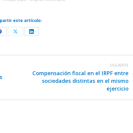
artir este artículo:
Share
Share
Share
on
on
on
Facebook
X
LinkedIn
SIGUIENTE
Compensación fiscal en el IRPF entre
s
sociedades distintas en el mismo
Publicación
ejercicio
siguiente: