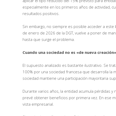
aplicar el tipo reducido del 15% previsto para entida
especialmente en los primeros años de actividad, c
resultados positivos.
Sin embargo, no siempre es posible acceder a este b
de enero de 2026 de la DGT, vuelve a poner de manif
hasta que surge el problema.
Cuando una sociedad no es «de nueva creación»
El supuesto analizado es bastante ilustrativo. Se tra
100% por una sociedad francesa que desarrolla la mis
sociedad mantiene una participación mayoritaria sup
Durante varios años, la entidad acumula pérdidas y n
prevé obtener beneficios por primera vez. En ese m
vista empresarial.