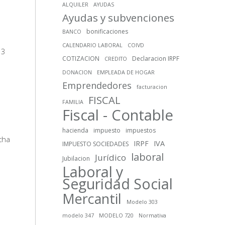
ALQUILER
AYUDAS
Ayudas y subvenciones
bonificaciones
BANCO
CALENDARIO LABORAL
COIVD
13
COTIZACION
Declaracion IRPF
CREDITO
DONACION
EMPLEADA DE HOGAR
Emprendedores
facturacion
FISCAL
FAMILIA
Fiscal - Contable
hacienda
impuesto
impuestos
cha
IRPF
IVA
IMPUESTO SOCIEDADES
laboral
Jurídico
Jubilacion
Laboral y
Seguridad Social
Mercantil
Modelo 303
modelo 347
MODELO 720
Normativa