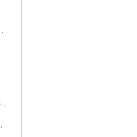
ás
or,
va