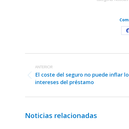
Comp
Navegación
entre
ANTERIOR
publicaciones
El coste del seguro no puede inflar lo
Publicación
intereses del préstamo
anterior:
Noticias relacionadas