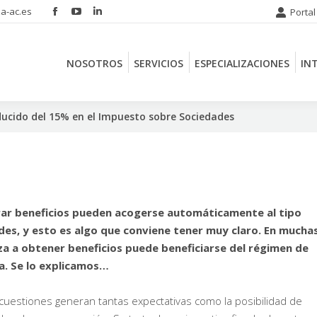
a-ac.es
Portal
Facebook
YouTube
Linkedin
NOSOTROS
SERVICIOS
ESPECIALIZACIONES
IN
page
page
page
opens
opens
opens
NOSOTROS
SERVICIOS
ESPECIALIZACIONES
IN
in
in
in
new
new
new
window
window
window
ducido del 15% en el Impuesto sobre Sociedades
rar beneficios pueden acogerse automáticamente al tipo
es, y esto es algo que conviene tener muy claro. En mucha
a a obtener beneficios puede beneficiarse del régimen de
ja. Se lo explicamos…
cuestiones generan tantas expectativas como la posibilidad de