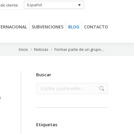
Español
 de cliente
TERNACIONAL
SUBVENCIONES
BLOG
CONTACTO
TERNACIONAL
SUBVENCIONES
BLOG
CONTACTO
Estás aquí:
Inicio
Noticias
Formar parte de un grupo…
Buscar
Buscar:
s
Etiquetas