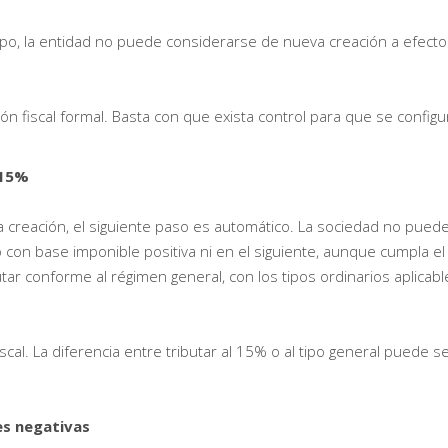
grupo, la entidad no puede considerarse de nueva creación a efect
n fiscal formal. Basta con que exista control para que se configu
 15%
 creación, el siguiente paso es automático. La sociedad no pued
io con base imponible positiva ni en el siguiente, aunque cumpla el
utar conforme al régimen general, con los tipos ordinarios aplicabl
iscal. La diferencia entre tributar al 15% o al tipo general puede s
es negativas