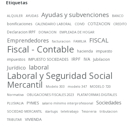
Etiquetas
Ayudas y subvenciones
ALQUILER
AYUDAS
BANCO
bonificaciones
COTIZACION
CALENDARIO LABORAL
COIVD
CREDITO
Declaracion IRPF
DONACION
EMPLEADA DE HOGAR
FISCAL
Emprendedores
facturacion
FAMILIA
Fiscal - Contable
hacienda
impuesto
IRPF
IVA
impuestos
IMPUESTO SOCIEDADES
Jubilacion
laboral
Jurídico
Laboral y Seguridad Social
Mercantil
Modelo 303
modelo 347
MODELO 720
Normativa
OBLIGACIONES FISCALES 2023
PLATAFORMAS DIGITALES
Sociedades
PYMES
PLUSVALIA
salario mínimo interprofesional
SOCIEDAD MERCANTIL
startups
teletrabajo
Tesoreria
tributacion
VIVIENDA
TRIBUTAR