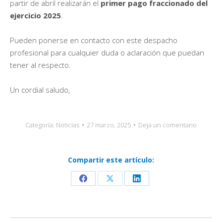
partir de abril realizarán el
primer pago fraccionado del
ejercicio 2025
.
Pueden ponerse en contacto con este despacho
profesional para cualquier duda o aclaración que puedan
tener al respecto.
Un cordial saludo,
Categoría:
Noticias
27 marzo, 2025
Deja un comentario
Compartir este artículo:
Share
Share
Share
on
on
on
Facebook
X
LinkedIn