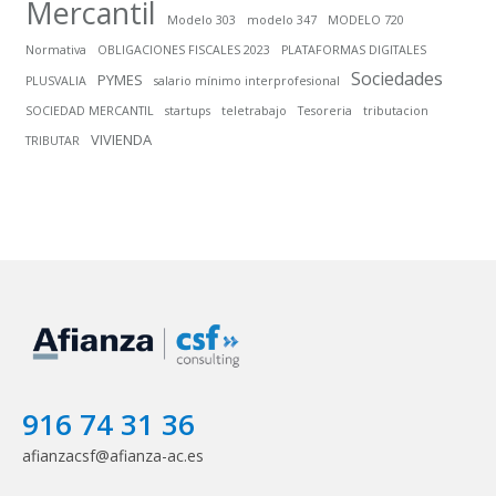
Mercantil
Modelo 303
modelo 347
MODELO 720
Normativa
OBLIGACIONES FISCALES 2023
PLATAFORMAS DIGITALES
Sociedades
PYMES
PLUSVALIA
salario mínimo interprofesional
SOCIEDAD MERCANTIL
startups
teletrabajo
Tesoreria
tributacion
VIVIENDA
TRIBUTAR
916 74 31 36
afianzacsf@afianza-ac.es