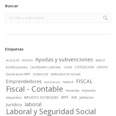
Buscar
Buscar:
Etiquetas
Ayudas y subvenciones
ALQUILER
AYUDAS
BANCO
bonificaciones
COTIZACION
CALENDARIO LABORAL
COIVD
CREDITO
Declaracion IRPF
DONACION
EMPLEADA DE HOGAR
FISCAL
Emprendedores
facturacion
FAMILIA
Fiscal - Contable
hacienda
impuesto
IRPF
IVA
impuestos
IMPUESTO SOCIEDADES
Jubilacion
laboral
Jurídico
Laboral y Seguridad Social