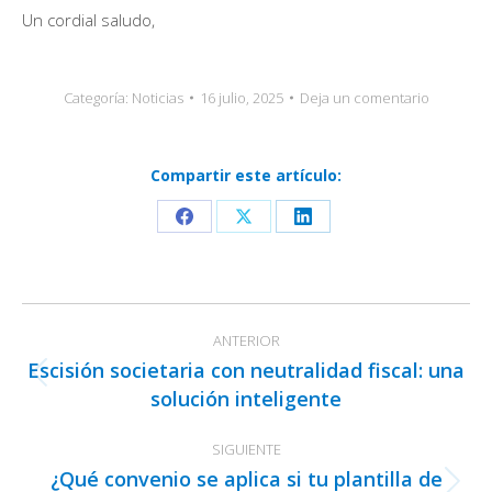
Un cordial saludo,
Categoría:
Noticias
16 julio, 2025
Deja un comentario
Compartir este artículo:
Share
Share
Share
on
on
on
Facebook
X
LinkedIn
Navegación
ANTERIOR
entre
Escisión societaria con neutralidad fiscal: una
publicaciones
Publicación
solución inteligente
anterior:
SIGUIENTE
¿Qué convenio se aplica si tu plantilla de