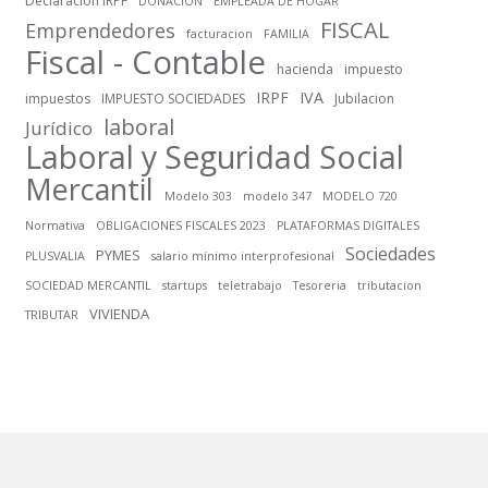
Declaracion IRPF
DONACION
EMPLEADA DE HOGAR
FISCAL
Emprendedores
facturacion
FAMILIA
Fiscal - Contable
hacienda
impuesto
IRPF
IVA
impuestos
IMPUESTO SOCIEDADES
Jubilacion
laboral
Jurídico
Laboral y Seguridad Social
Mercantil
Modelo 303
modelo 347
MODELO 720
Normativa
OBLIGACIONES FISCALES 2023
PLATAFORMAS DIGITALES
Sociedades
PYMES
PLUSVALIA
salario mínimo interprofesional
SOCIEDAD MERCANTIL
startups
teletrabajo
Tesoreria
tributacion
VIVIENDA
TRIBUTAR