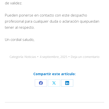
de validez.
Pueden ponerse en contacto con este despacho
profesional para cualquier duda o aclaración quepuedan
tener al respecto.
Un cordial saludo,
Categoría:
Noticias
4 septiembre, 2025
Deja un comentario
Compartir este artículo:
Share
Share
Share
on
on
on
Facebook
X
LinkedIn
Navegación