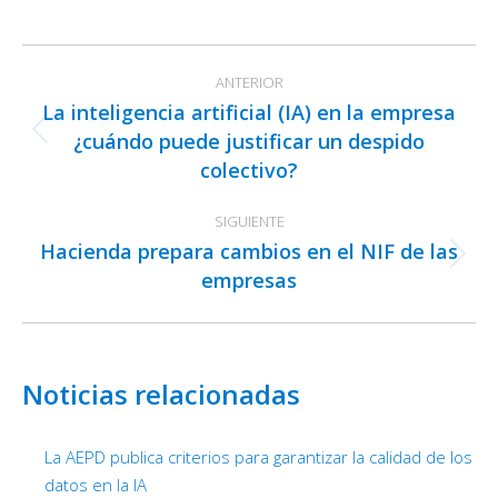
on
on
on
Facebook
X
LinkedIn
Navegación
ANTERIOR
entre
La inteligencia artificial (IA) en la empresa
publicaciones
¿cuándo puede justificar un despido
Publicación
colectivo?
anterior:
SIGUIENTE
Hacienda prepara cambios en el NIF de las
Publicación
empresas
siguiente:
Noticias relacionadas
La AEPD publica criterios para garantizar la calidad de los
datos en la IA