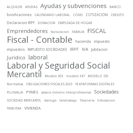
Ayudas y subvenciones
ALQUILER
AYUDAS
BANCO
bonificaciones
COTIZACION
CALENDARIO LABORAL
COIVD
CREDITO
Declaracion IRPF
DONACION
EMPLEADA DE HOGAR
FISCAL
Emprendedores
facturacion
FAMILIA
Fiscal - Contable
hacienda
impuesto
IRPF
IVA
impuestos
IMPUESTO SOCIEDADES
Jubilacion
laboral
Jurídico
Laboral y Seguridad Social
Mercantil
Modelo 303
modelo 347
MODELO 720
Normativa
OBLIGACIONES FISCALES 2023
PLATAFORMAS DIGITALES
Sociedades
PYMES
PLUSVALIA
salario mínimo interprofesional
SOCIEDAD MERCANTIL
startups
teletrabajo
Tesoreria
tributacion
VIVIENDA
TRIBUTAR