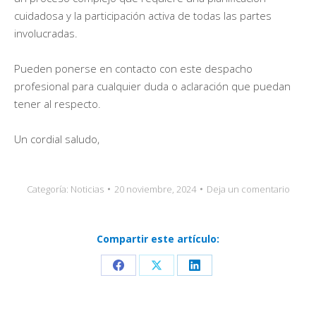
cuidadosa y la participación activa de todas las partes
involucradas.
Pueden ponerse en contacto con este despacho
profesional para cualquier duda o aclaración que puedan
tener al respecto.
Un cordial saludo,
Categoría:
Noticias
20 noviembre, 2024
Deja un comentario
Compartir este artículo:
Share
Share
Share
on
on
on