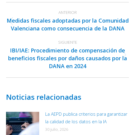
Facebook
X
LinkedIn
Navegación
ANTERIOR
entre
Medidas fiscales adoptadas por la Comunidad
publicaciones
Publicación
Valenciana como consecuencia de la DANA
anterior:
SIGUIENTE
IBI/IAE: Procedimiento de compensación de
beneficios fiscales por daños causados por la
Publicación
DANA en 2024
siguiente:
Noticias relacionadas
La AEPD publica criterios para garantizar
la calidad de los datos en la IA
30 julio, 2026