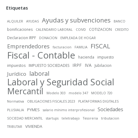
Etiquetas
Ayudas y subvenciones
ALQUILER
AYUDAS
BANCO
bonificaciones
COTIZACION
CALENDARIO LABORAL
COIVD
CREDITO
Declaracion IRPF
DONACION
EMPLEADA DE HOGAR
FISCAL
Emprendedores
facturacion
FAMILIA
Fiscal - Contable
hacienda
impuesto
IRPF
IVA
impuestos
IMPUESTO SOCIEDADES
Jubilacion
laboral
Jurídico
Laboral y Seguridad Social
Mercantil
Modelo 303
modelo 347
MODELO 720
Normativa
OBLIGACIONES FISCALES 2023
PLATAFORMAS DIGITALES
Sociedades
PYMES
PLUSVALIA
salario mínimo interprofesional
SOCIEDAD MERCANTIL
startups
teletrabajo
Tesoreria
tributacion
VIVIENDA
TRIBUTAR