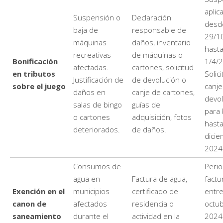
aplic
Suspensión o
Declaración
desd
baja de
responsable de
29/1
máquinas
daños, inventario
hasta
recreativas
de máquinas o
Bonificación
1/4/
afectadas.
cartones, solicitud
en tributos
Solic
Justificación de
de devolución o
sobre el juego
canje
daños en
canje de cartones,
devol
salas de bingo
guías de
para 
o cartones
adquisición, fotos
hasta
deteriorados.
de daños.
dici
2024
Consumos de
Peri
agua en
Factura de agua,
factu
Exención en el
municipios
certificado de
entre
canon de
afectados
residencia o
octu
saneamiento
durante el
actividad en la
2024 