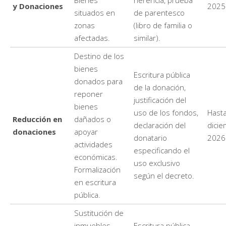
Bienes
herencia, prueba
y Donaciones
2025
situados en
de parentesco
zonas
(libro de familia o
afectadas.
similar).
Destino de los
bienes
Escritura pública
donados para
de la donación,
reponer
justificación del
bienes
uso de los fondos,
Hasta
Reducción en
dañados o
declaración del
dici
donaciones
apoyar
donatario
2026
actividades
especificando el
económicas.
uso exclusivo
Formalización
según el decreto.
en escritura
pública.
Sustitución de
inmuebles
Escritura pública