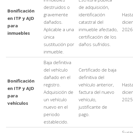
destruidos o
de adquisición,
Bonificación
gravemente
identificación
Hasta
en ITP y AJD
dañados.
catastral del
dici
para
Aplicable a una
inmueble afectado,
2026
inmuebles
única
certificación de los
sustitución por
daños sufridos.
inmueble.
Baja definitiva
del vehículo
Certificado de baja
dañado en el
definitiva del
Bonificación
registro.
vehículo anterior,
Hasta
en ITP y AJD
Adquisición de
factura del nuevo
dici
para
un vehículo
vehículo,
2025
vehículos
nuevo en el
justificante de
periodo
pago.
establecido.
Susp