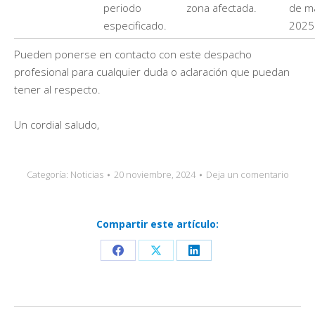
periodo
zona afectada.
de m
especificado.
2025
Pueden ponerse en contacto con este despacho
profesional para cualquier duda o aclaración que puedan
tener al respecto.
Un cordial saludo,
Categoría:
Noticias
20 noviembre, 2024
Deja un comentario
Compartir este artículo:
Share
Share
Share
on
on
on
Facebook
X
LinkedIn