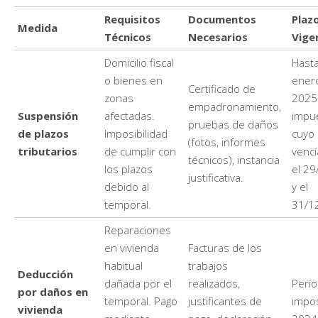
Requisitos
Documentos
Plaz
Medida
Técnicos
Necesarios
Vige
Domicilio fiscal
Hasta
o bienes en
ener
Certificado de
zonas
2025
empadronamiento,
Suspensión
afectadas.
impu
pruebas de daños
de plazos
Imposibilidad
cuyo 
(fotos, informes
tributarios
de cumplir con
vencí
técnicos), instancia
los plazos
el 2
justificativa.
debido al
y el
temporal.
31/1
Reparaciones
en vivienda
Facturas de los
habitual
trabajos
Deducción
dañada por el
realizados,
Perí
por daños en
temporal. Pago
justificantes de
impos
vivienda