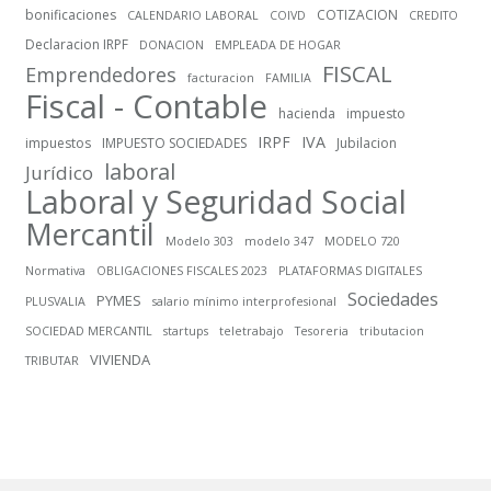
bonificaciones
COTIZACION
CALENDARIO LABORAL
COIVD
CREDITO
Declaracion IRPF
DONACION
EMPLEADA DE HOGAR
FISCAL
Emprendedores
facturacion
FAMILIA
Fiscal - Contable
hacienda
impuesto
IRPF
IVA
impuestos
IMPUESTO SOCIEDADES
Jubilacion
laboral
Jurídico
Laboral y Seguridad Social
Mercantil
Modelo 303
modelo 347
MODELO 720
Normativa
OBLIGACIONES FISCALES 2023
PLATAFORMAS DIGITALES
Sociedades
PYMES
PLUSVALIA
salario mínimo interprofesional
SOCIEDAD MERCANTIL
startups
teletrabajo
Tesoreria
tributacion
VIVIENDA
TRIBUTAR