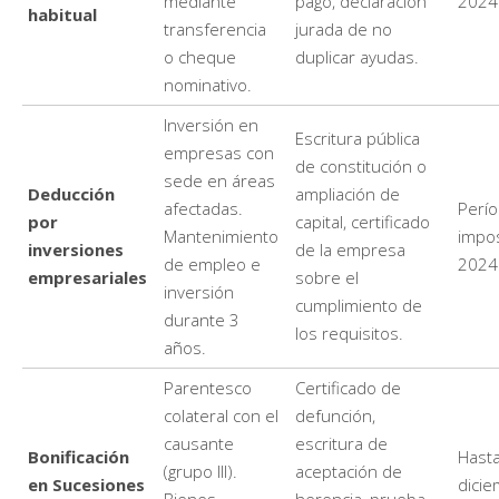
mediante
pago, declaración
2024
habitual
transferencia
jurada de no
o cheque
duplicar ayudas.
nominativo.
Inversión en
Escritura pública
empresas con
de constitución o
sede en áreas
Deducción
ampliación de
afectadas.
Perí
por
capital, certificado
Mantenimiento
impos
inversiones
de la empresa
de empleo e
2024
empresariales
sobre el
inversión
cumplimiento de
durante 3
los requisitos.
años.
Parentesco
Certificado de
colateral con el
defunción,
causante
escritura de
Bonificación
Hasta
(grupo III).
aceptación de
en Sucesiones
dici