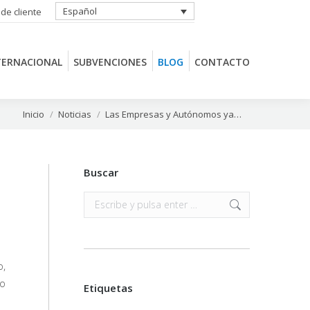
Español
 de cliente
TERNACIONAL
SUBVENCIONES
BLOG
CONTACTO
TERNACIONAL
SUBVENCIONES
BLOG
CONTACTO
Estás aquí:
Inicio
Noticias
Las Empresas y Autónomos ya…
Buscar
Buscar:
o,
do
Etiquetas