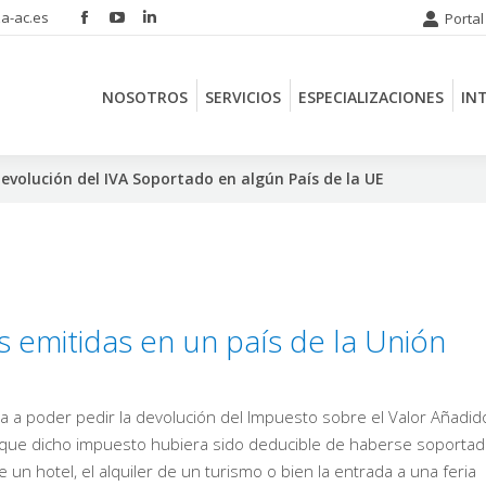
a-ac.es
Portal
Facebook
YouTube
Linkedin
NOSOTROS
SERVICIOS
ESPECIALIZACIONES
IN
page
page
page
opens
opens
opens
NOSOTROS
SERVICIOS
ESPECIALIZACIONES
IN
in
in
in
new
new
new
window
window
window
evolución del IVA Soportado en algún País de la UE
s emitidas en un país de la Unión
a a poder pedir la devolución del Impuesto sobre el Valor Añadid
o que dicho impuesto hubiera sido deducible de haberse soporta
 un hotel, el alquiler de un turismo o bien la entrada a una feria