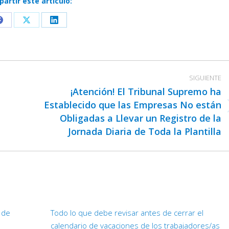
artir este artículo:
Share
Share
Share
on
on
on
Facebook
X
LinkedIn
SIGUIENTE
¡Atención! El Tribunal Supremo ha
Establecido que las Empresas No están
Publicación
Obligadas a Llevar un Registro de la
siguiente:
Jornada Diaria de Toda la Plantilla
d de
Todo lo que debe revisar antes de cerrar el
calendario de vacaciones de los trabajadores/as