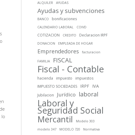
ALQUILER
AYUDAS
Ayudas y subvenciones
n
bonificaciones
BANCO
CALENDARIO LABORAL
COIVD
es
COTIZACION
Declaracion IRPF
CREDITO
do
DONACION
EMPLEADA DE HOGAR
Emprendedores
facturacion
FISCAL
FAMILIA
Fiscal - Contable
hacienda
impuesto
impuestos
IRPF
IVA
IMPUESTO SOCIEDADES
laboral
Jurídico
Jubilacion
Laboral y
en
Seguridad Social
 de
 lo
Mercantil
Modelo 303
modelo 347
MODELO 720
Normativa