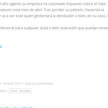
 del año vigente su empresa ha soportado Impuesto sobre el Valor
tición este mes de abril. Tras percibir su petición, Hacienda la
 va a ser este quien gestionará la devolución o bien, en su caso, 
esional para cualquier duda o bien aclaración que puedan tener
í
.
10 abril, 2017
Deja un comentario
uetas:
Fiscal - Contable