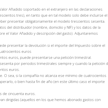
 Valor Añadido soportado en el extranjero en las declaraciones
scientos tres), en tanto que en tal modelo solo debe incluirse el
ber presentar obligatoriamente el modelo trescientos sesenta.
s del distribuidor (nombre, domicilio y NIF) y los datos de la
bre el Valor Añadido y descripción del gasto). Adjuntaremos
puede presentar la devolución si el importe del Impuesto sobre el
cuatrocientos euros
entos euros, puede presentarse una petición trimestral.
sesenta por periodos trimestrales siempre y cuando la petición 
entos euros.
te. O sea, si la compañía no alcanza ese mínimo de cuatrocientos
erarlo, o bien hasta fin de año (en este último caso el importe
es de cincuenta euros.
yan dirigidas (aquellos en los que hemos abonado gastos con