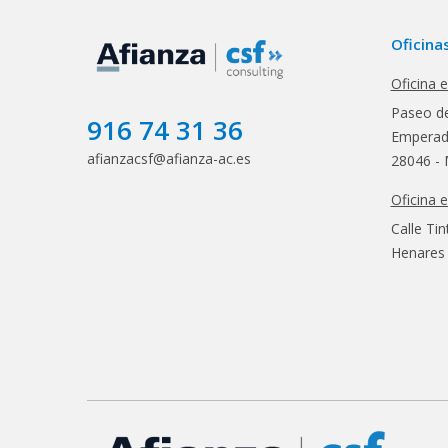
Oficina
Oficina 
Paseo de
916 74 31 36
Emperado
afianzacsf@afianza-ac.es
28046 - 
Oficina 
Calle Tin
Henares 