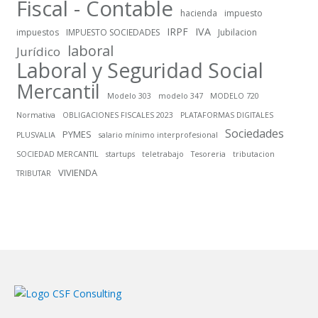
Fiscal - Contable
hacienda
impuesto
IRPF
IVA
impuestos
IMPUESTO SOCIEDADES
Jubilacion
laboral
Jurídico
Laboral y Seguridad Social
Mercantil
Modelo 303
modelo 347
MODELO 720
Normativa
OBLIGACIONES FISCALES 2023
PLATAFORMAS DIGITALES
Sociedades
PYMES
PLUSVALIA
salario mínimo interprofesional
SOCIEDAD MERCANTIL
startups
teletrabajo
Tesoreria
tributacion
VIVIENDA
TRIBUTAR