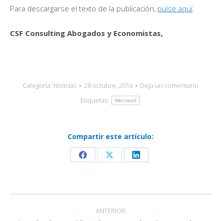
Para descargarse el texto de la publicación,
pulse aquí
.
CSF Consulting Abogados y Economistas,
Categoría:
Noticias
28 octubre, 2016
Deja un comentario
Etiquetas:
Mercantil
Compartir este artículo:
Share
Share
Share
on
on
on
Facebook
X
LinkedIn
Navegación
ANTERIOR
entre