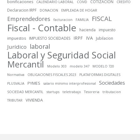
bonificaciones
COTIZACION
CALENDARIO LABORAL
COIVD
CREDITO
Declaracion IRPF
DONACION
EMPLEADA DE HOGAR
FISCAL
Emprendedores
facturacion
FAMILIA
Fiscal - Contable
hacienda
impuesto
IRPF
IVA
impuestos
IMPUESTO SOCIEDADES
Jubilacion
laboral
Jurídico
Laboral y Seguridad Social
Mercantil
Modelo 303
modelo 347
MODELO 720
Normativa
OBLIGACIONES FISCALES 2023
PLATAFORMAS DIGITALES
Sociedades
PYMES
PLUSVALIA
salario mínimo interprofesional
SOCIEDAD MERCANTIL
startups
teletrabajo
Tesoreria
tributacion
VIVIENDA
TRIBUTAR