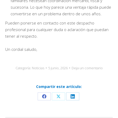
familiares necesitan coordinación mercantil, fiscal y
sucesoria. Lo que hoy parece una ventaja rápida puede
convertirse en un problema dentro de unos años.
Pueden ponerse en contacto con este despacho
profesional para cualquier duda o aclaración que puedan
tener al respecto.
Un cordial saludo,
Categoría:
Noticias
5 junio, 2026
Deja un comentario
Compartir este artículo:
Share
Share
Share
on
on
on
Facebook
X
LinkedIn