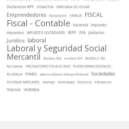
Declaracion IRPF
DONACION
EMPLEADA DE HOGAR
FISCAL
Emprendedores
facturacion
FAMILIA
Fiscal - Contable
hacienda
impuesto
IRPF
IVA
impuestos
IMPUESTO SOCIEDADES
Jubilacion
laboral
Jurídico
Laboral y Seguridad Social
Mercantil
Modelo 303
modelo 347
MODELO 720
Normativa
OBLIGACIONES FISCALES 2023
PLATAFORMAS DIGITALES
Sociedades
PYMES
PLUSVALIA
salario mínimo interprofesional
SOCIEDAD MERCANTIL
startups
teletrabajo
Tesoreria
tributacion
VIVIENDA
TRIBUTAR