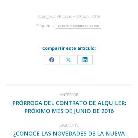
Categoría:
Noticias
29 abril, 2016
Etiquetas:
Laboral y Seguridad Social
Compartir este artículo:
Share
Share
Share
on
on
on
Facebook
X
LinkedIn
Navegación
ANTERIOR
entre
PRÓRROGA DEL CONTRATO DE ALQUILER:
publicaciones
Publicación
PRÓXIMO MES DE JUNIO DE 2016
anterior:
SIGUIENTE
¿CONOCE LAS NOVEDADES DE LA NUEVA