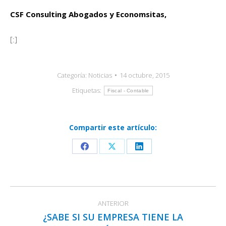
CSF Consulting Abogados y Economsitas,
[:]
Categoría:
Noticias
14 octubre, 2015
Etiquetas:
Fiscal - Contable
Compartir este artículo:
Share
Share
Share
on
on
on
Facebook
X
LinkedIn
Navegación
ANTERIOR
entre
¿SABE SI SU EMPRESA TIENE LA