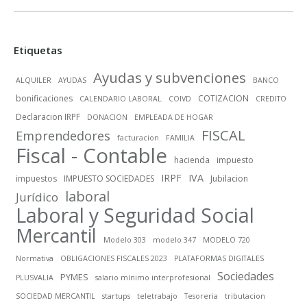
Etiquetas
Ayudas y subvenciones
ALQUILER
AYUDAS
BANCO
bonificaciones
COTIZACION
CALENDARIO LABORAL
COIVD
CREDITO
Declaracion IRPF
DONACION
EMPLEADA DE HOGAR
FISCAL
Emprendedores
facturacion
FAMILIA
Fiscal - Contable
hacienda
impuesto
IRPF
IVA
impuestos
IMPUESTO SOCIEDADES
Jubilacion
laboral
Jurídico
Laboral y Seguridad Social
Mercantil
Modelo 303
modelo 347
MODELO 720
Normativa
OBLIGACIONES FISCALES 2023
PLATAFORMAS DIGITALES
Sociedades
PYMES
PLUSVALIA
salario mínimo interprofesional
SOCIEDAD MERCANTIL
startups
teletrabajo
Tesoreria
tributacion