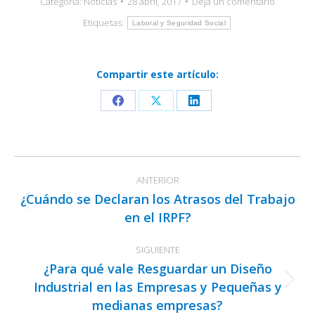
Categoría:
Noticias
28 abril, 2017
Deja un comentario
Etiquetas:
Laboral y Seguridad Social
Compartir este artículo:
Share
Share
Share
on
on
on
Facebook
X
LinkedIn
Navegación
ANTERIOR
entre
¿Cuándo se Declaran los Atrasos del Trabajo
publicaciones
Publicación
en el IRPF?
anterior:
SIGUIENTE
¿Para qué vale Resguardar un Diseño
Industrial en las Empresas y Pequeñas y
Publicación
medianas empresas?
siguiente: