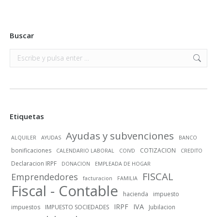
Buscar
Buscar:
Etiquetas
Ayudas y subvenciones
ALQUILER
AYUDAS
BANCO
bonificaciones
COTIZACION
CALENDARIO LABORAL
COIVD
CREDITO
Declaracion IRPF
DONACION
EMPLEADA DE HOGAR
FISCAL
Emprendedores
facturacion
FAMILIA
Fiscal - Contable
hacienda
impuesto
IRPF
IVA
impuestos
IMPUESTO SOCIEDADES
Jubilacion