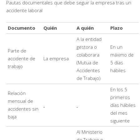
Pautas documentales que debe seguir la empresa tras un
accidente laboral
Documento
Quién
A quién
Plazo
A la entidad
gestora o
En un
Parte de
colaborara
máximo de
accidente de
La empresa
(Mutua de
5 días
trabajo
Accidentes
hábiles
de Trabajo)
En los 5
Relación
primeros
mensual de
días hábiles
accidentes sin
del mes
baja
siguiente
Al Ministerio
de Trabajo e