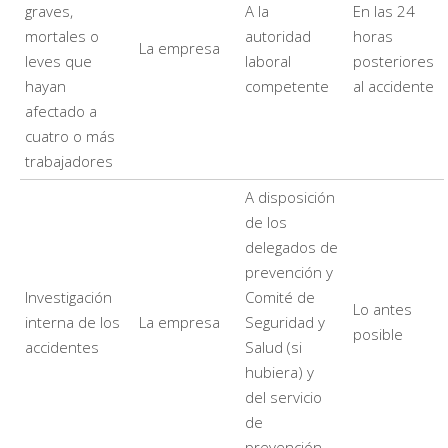
graves,
A la
En las 24
mortales o
autoridad
horas
La empresa
leves que
laboral
posteriores
hayan
competente
al accidente
afectado a
cuatro o más
trabajadores
A disposición
de los
delegados de
prevención y
Investigación
Comité de
Lo antes
interna de los
La empresa
Seguridad y
posible
accidentes
Salud (si
hubiera) y
del servicio
de
prevención