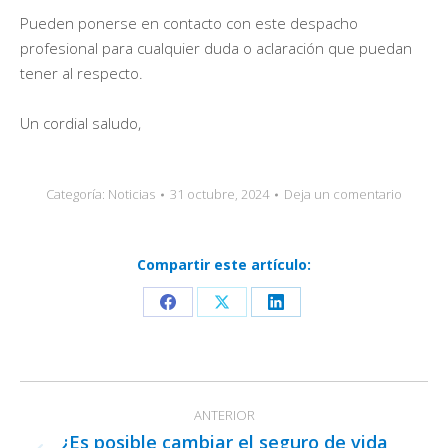
Pueden ponerse en contacto con este despacho
profesional para cualquier duda o aclaración que puedan
tener al respecto.
Un cordial saludo,
Categoría:
Noticias
31 octubre, 2024
Deja un comentario
Compartir este artículo:
Share
Share
Share
on
on
on
Facebook
X
LinkedIn
Navegación
ANTERIOR
entre
¿Es posible cambiar el seguro de vida