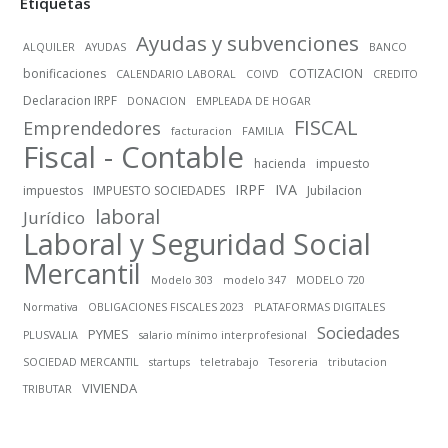
Etiquetas
Ayudas y subvenciones
ALQUILER
AYUDAS
BANCO
bonificaciones
COTIZACION
CALENDARIO LABORAL
COIVD
CREDITO
Declaracion IRPF
DONACION
EMPLEADA DE HOGAR
FISCAL
Emprendedores
facturacion
FAMILIA
Fiscal - Contable
hacienda
impuesto
IRPF
IVA
impuestos
IMPUESTO SOCIEDADES
Jubilacion
laboral
Jurídico
Laboral y Seguridad Social
Mercantil
Modelo 303
modelo 347
MODELO 720
Normativa
OBLIGACIONES FISCALES 2023
PLATAFORMAS DIGITALES
Sociedades
PYMES
PLUSVALIA
salario mínimo interprofesional
SOCIEDAD MERCANTIL
startups
teletrabajo
Tesoreria
tributacion
VIVIENDA
TRIBUTAR