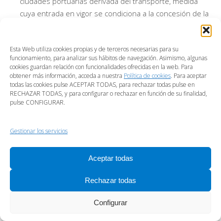
ciudades portuarias derivada del transporte, medida
cuya entrada en vigor se condiciona a la concesión de la
autorización del Consejo Europeo.
También se llevan a cabo una serie de ajustes técnicos,
Esta Web utiliza cookies propias y de terceros necesarias para su
tanto para adecuar la normativa del Impuesto a la
funcionamiento, para analizar sus hábitos de navegación. Asimismo, algunas
modificación anterior, como para aclarar la aplicación de
cookies guardan relación con funcionalidades ofrecidas en la web. Para
los tipos impositivos mínimos y para que la exención
obtener más información, acceda a nuestra
Política de cookies
. Para aceptar
todas las cookies pulse ACEPTAR TODAS, para rechazar todas pulse en
que en la redacción del derogado Impuesto sobre la
RECHAZAR TODAS, y para configurar o rechazar en función de su finalidad,
Electricidad recaía sobre los titulares de instalaciones
pulse CONFIGURAR.
acogidas al régimen especial siga recayendo sobre los
mismos sujetos.
Gestionar los servicios
Impuesto sobre los Gases Fluorados de Efecto
Invernadero
Aceptar todas
Con efectos desde el 1 de septiembre de 2018, se
Rechazar todas
rebaja de los tipos impositivos como reflejo de las
Configurar
últimas previsiones de precio para el periodo 2020-
2030 de las emisiones de CO2.