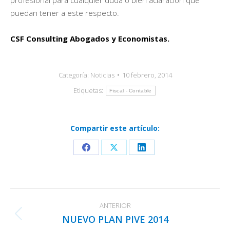
puedan tener a este respecto.
CSF Consulting Abogados y Economistas.
Categoría:
Noticias
10 febrero, 2014
Etiquetas:
Fiscal - Contable
Compartir este artículo:
Share
Share
Share
on
on
on
Facebook
X
LinkedIn
Navegación
ANTERIOR
entre
NUEVO PLAN PIVE 2014
Publicación
publicaciones