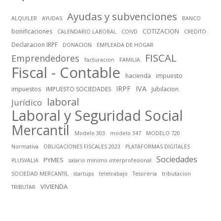
Ayudas y subvenciones
ALQUILER
AYUDAS
BANCO
bonificaciones
COTIZACION
CALENDARIO LABORAL
COIVD
CREDITO
Declaracion IRPF
DONACION
EMPLEADA DE HOGAR
FISCAL
Emprendedores
facturacion
FAMILIA
Fiscal - Contable
hacienda
impuesto
IRPF
IVA
impuestos
IMPUESTO SOCIEDADES
Jubilacion
laboral
Jurídico
Laboral y Seguridad Social
Mercantil
Modelo 303
modelo 347
MODELO 720
Normativa
OBLIGACIONES FISCALES 2023
PLATAFORMAS DIGITALES
Sociedades
PYMES
PLUSVALIA
salario mínimo interprofesional
SOCIEDAD MERCANTIL
startups
teletrabajo
Tesoreria
tributacion
VIVIENDA
TRIBUTAR