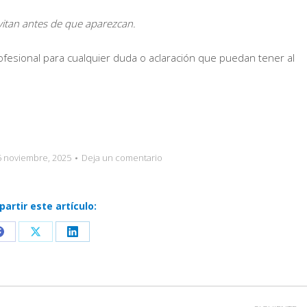
vitan antes de que aparezcan.
esional para cualquier duda o aclaración que puedan tener al
5 noviembre, 2025
Deja un comentario
artir este artículo:
Share
Share
Share
on
on
on
Facebook
X
LinkedIn