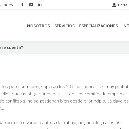
a-ac.es
Portal
Facebook
YouTube
Linkedin
NOSOTROS
SERVICIOS
ESPECIALIZACIONES
IN
page
page
page
opens
opens
opens
NOSOTROS
SERVICIOS
ESPECIALIZACIONES
IN
in
in
in
new
new
new
window
window
window
rse cuenta?
eños pero, sumados, superan los 50 trabajadores, es muy probab
 ellos nuevas obligaciones para usted. Los comités de empresa
conflicto si no se gestionan bien desde el principio. La clave es
os…
rón: uno o varios centros de trabajo, ninguno llega a los 50