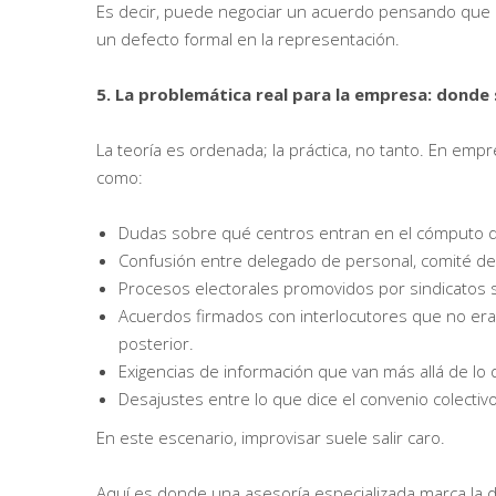
Es decir, puede negociar un acuerdo pensando que e
un defecto formal en la representación.
5. La problemática real para la empresa: donde 
La teoría es ordenada; la práctica, no tanto. En em
como:
Dudas sobre qué centros entran en el cómputo de
Confusión entre delegado de personal, comité de 
Procesos electorales promovidos por sindicatos sin
Acuerdos firmados con interlocutores que no era
posterior.
Exigencias de información que van más allá de l
Desajustes entre lo que dice el convenio colectivo
En este escenario, improvisar suele salir caro.
Aquí es donde una asesoría especializada marca la dif