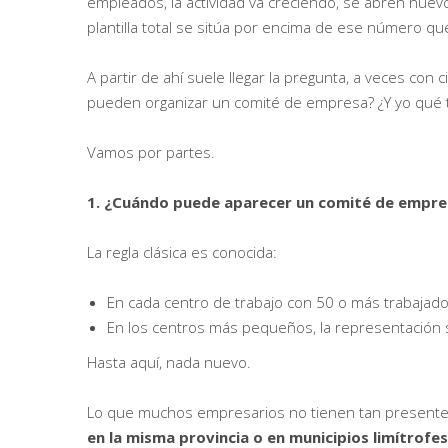
empleados, la actividad va creciendo, se abren nuevo
plantilla total se sitúa por encima de ese número q
A partir de ahí suele llegar la pregunta, a veces co
pueden organizar un comité de empresa? ¿Y yo qué t
Vamos por partes.
1. ¿Cuándo puede aparecer un comité de empres
La regla clásica es conocida:
En cada centro de trabajo con 50 o más trabajad
En los centros más pequeños, la representación 
Hasta aquí, nada nuevo.
Lo que muchos empresarios no tienen tan presente
en la misma provincia o en municipios limítrofes