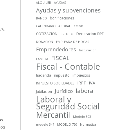
ALQUILER
AYUDAS
Ayudas y subvenciones
bonificaciones
BANCO
CALENDARIO LABORAL
COIVD
s?»
COTIZACION
Declaracion IRPF
CREDITO
DONACION
EMPLEADA DE HOGAR
Emprendedores
facturacion
FISCAL
FAMILIA
Fiscal - Contable
hacienda
impuesto
impuestos
IRPF
IVA
IMPUESTO SOCIEDADES
laboral
Jurídico
Jubilacion
Laboral y
Seguridad Social
Mercantil
Modelo 303
jo
modelo 347
MODELO 720
Normativa
dos