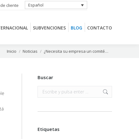
Español
 de cliente
TERNACIONAL
SUBVENCIONES
BLOG
CONTACTO
TERNACIONAL
SUBVENCIONES
BLOG
CONTACTO
Estás aquí:
Inicio
Noticias
¿Necesita su empresa un comité…
Buscar
Buscar:
le
tá
Etiquetas