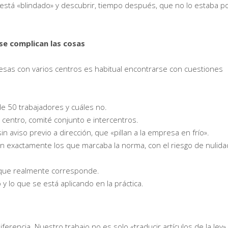
stá «blindado» y descubrir, tiempo después, que no lo estaba p
se complican las cosas
presas con varios centros es habitual encontrarse con cuestiones
 50 trabajadores y cuáles no.
centro, comité conjunto e intercentros.
 aviso previo a dirección, que «pillan a la empresa en frío».
n exactamente los que marcaba la norma, con el riesgo de nulida
o que realmente corresponde.
 y lo que se está aplicando en la práctica.
erencia. Nuestro trabajo no es solo «traducir artículos de la ley»,