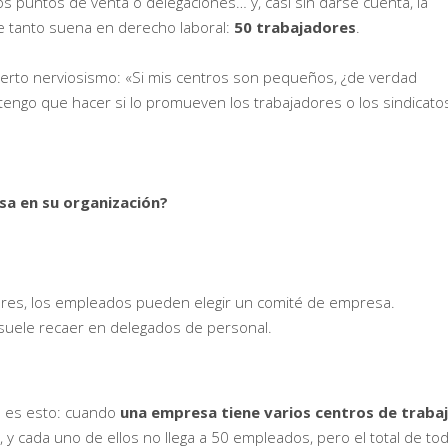
s puntos de venta o delegaciones… y, casi sin darse cuenta, la
ue tanto suena en derecho laboral:
50 trabajadores
.
n cierto nerviosismo: «Si mis centros son pequeños, ¿de verdad
engo que hacer si lo promueven los trabajadores o los sindicato
a en su organización?
ores, los empleados pueden elegir un comité de empresa.
suele recaer en delegados de personal.
 es esto: cuando
una empresa tiene varios centros de traba
, y cada uno de ellos no llega a 50 empleados, pero el total de to