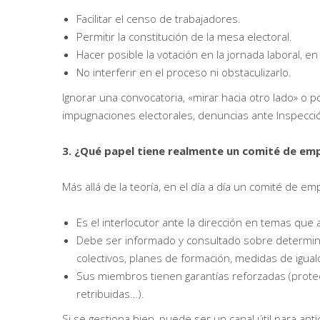
Facilitar el censo de trabajadores.
Permitir la constitución de la mesa electoral.
Hacer posible la votación en la jornada laboral, en
No interferir en el proceso ni obstaculizarlo.
Ignorar una convocatoria, «mirar hacia otro lado» o p
impugnaciones electorales, denuncias ante Inspecció
3. ¿Qué papel tiene realmente un comité de em
Más allá de la teoría, en el día a día un comité de em
Es el interlocutor ante la dirección en temas que af
Debe ser informado y consultado sobre determina
colectivos, planes de formación, medidas de igual
Sus miembros tienen garantías reforzadas (protec
retribuidas…).
Si se gestiona bien, puede ser un canal útil para anti