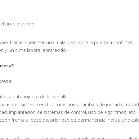
 el propio centro.
oner trabas suele ser una mala idea: abre la puerta a conflictos,
n y un clima laboral enrarecido.
presa?
presa:
ectan al conjunto de la plantilla.
das decisiones: reestructuraciones, cambios de jornada, trasla
dad, implantación de sistemas de control, uso de algoritmos, etc.
ción frente al despido, prioridad de permanencia, horas sindical
cipar conflictos, explicar decisiones complejas y ordenar el diálogo