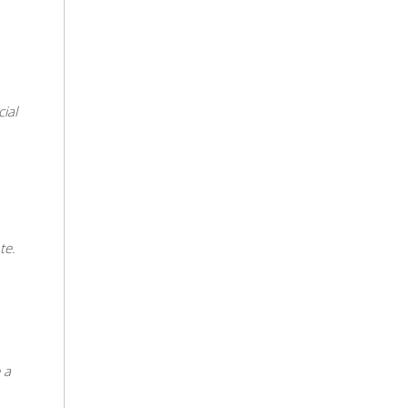
ial
te.
 a