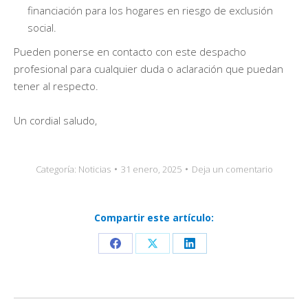
financiación para los hogares en riesgo de exclusión
social.
Pueden ponerse en contacto con este despacho
profesional para cualquier duda o aclaración que puedan
tener al respecto.
Un cordial saludo,
Categoría:
Noticias
31 enero, 2025
Deja un comentario
Compartir este artículo:
Share
Share
Share
on
on
on
Facebook
X
LinkedIn