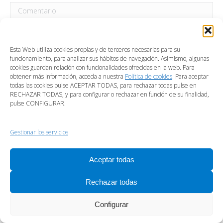
Comentario
Esta Web utiliza cookies propias y de terceros necesarias para su
funcionamiento, para analizar sus hábitos de navegación. Asimismo, algunas
cookies guardan relación con funcionalidades ofrecidas en la web. Para
obtener más información, acceda a nuestra
Política de cookies
. Para aceptar
todas las cookies pulse ACEPTAR TODAS, para rechazar todas pulse en
RECHAZAR TODAS, y para configurar o rechazar en función de su finalidad,
pulse CONFIGURAR.
Nombre *
Gestionar los servicios
Correo electrónico *
Aceptar todas
Sitio web
Rechazar todas
Save my name, email, and website in this browser for the next
Configurar
time I comment.