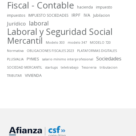
Fiscal - Contable
hacienda
impuesto
IRPF
IVA
impuestos
IMPUESTO SOCIEDADES
Jubilacion
laboral
Jurídico
Laboral y Seguridad Social
Mercantil
Modelo 303
modelo 347
MODELO 720
Normativa
OBLIGACIONES FISCALES 2023
PLATAFORMAS DIGITALES
Sociedades
PYMES
PLUSVALIA
salario mínimo interprofesional
SOCIEDAD MERCANTIL
startups
teletrabajo
Tesoreria
tributacion
VIVIENDA
TRIBUTAR