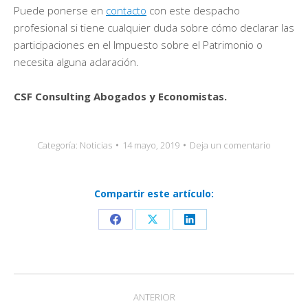
Puede ponerse en
contacto
con este despacho
profesional si tiene cualquier duda sobre cómo declarar las
participaciones en el Impuesto sobre el Patrimonio o
necesita alguna aclaración.
CSF Consulting Abogados y Economistas.
Categoría:
Noticias
14 mayo, 2019
Deja un comentario
Compartir este artículo:
Share
Share
Share
on
on
on
Facebook
X
LinkedIn
Navegación
ANTERIOR
entre