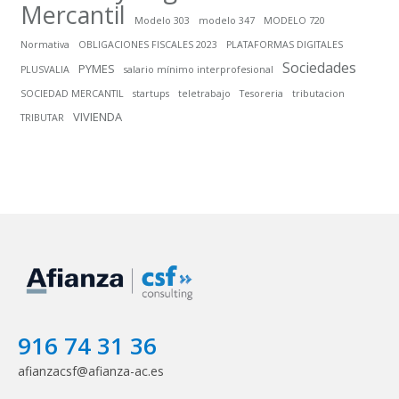
Mercantil
Modelo 303
modelo 347
MODELO 720
Normativa
OBLIGACIONES FISCALES 2023
PLATAFORMAS DIGITALES
Sociedades
PYMES
PLUSVALIA
salario mínimo interprofesional
SOCIEDAD MERCANTIL
startups
teletrabajo
Tesoreria
tributacion
VIVIENDA
TRIBUTAR
916 74 31 36
afianzacsf@afianza-ac.es