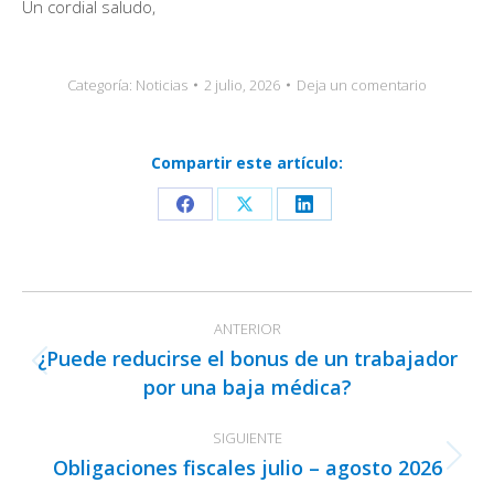
Un cordial saludo,
Categoría:
Noticias
2 julio, 2026
Deja un comentario
Compartir este artículo:
Share
Share
Share
on
on
on
Facebook
X
LinkedIn
Navegación
ANTERIOR
entre
¿Puede reducirse el bonus de un trabajador
publicaciones
Publicación
por una baja médica?
anterior:
SIGUIENTE
Obligaciones fiscales julio – agosto 2026
Publicación