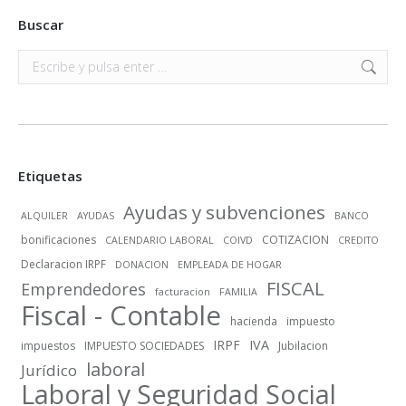
Buscar
Buscar:
Etiquetas
Ayudas y subvenciones
ALQUILER
AYUDAS
BANCO
bonificaciones
COTIZACION
CALENDARIO LABORAL
COIVD
CREDITO
Declaracion IRPF
DONACION
EMPLEADA DE HOGAR
FISCAL
Emprendedores
facturacion
FAMILIA
Fiscal - Contable
hacienda
impuesto
IRPF
IVA
impuestos
IMPUESTO SOCIEDADES
Jubilacion
laboral
Jurídico
Laboral y Seguridad Social